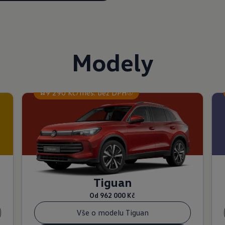
Modely
9 290 Kč/měs. bez DPH
Tiguan
Od
962 000 Kč
Vše o modelu Tiguan