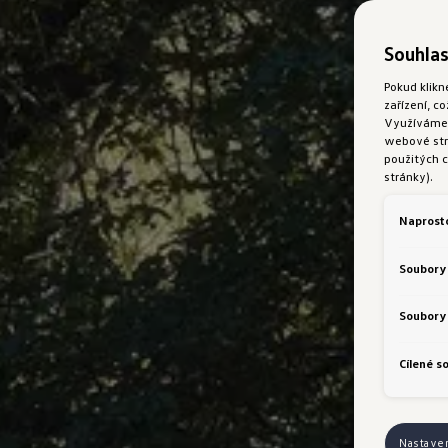
Souhlas
Pokud klikn
zařízení, c
Využíváme s
webové strá
použitých c
stránky).
Naprost
Soubory
Soubory 
Cílené s
Nastave