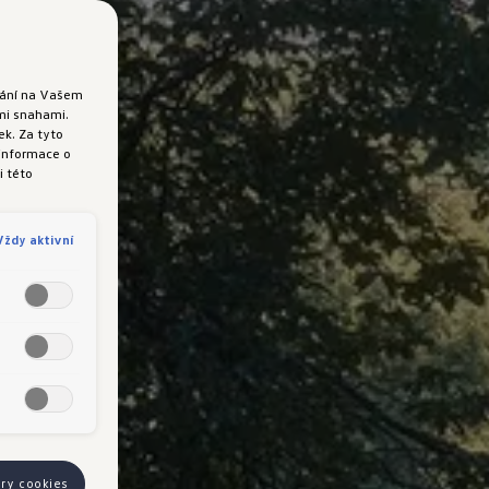
ádání na Vašem
ými snahami.
k. Za tyto
 informace o
i této
Vždy aktivní
ory cookies