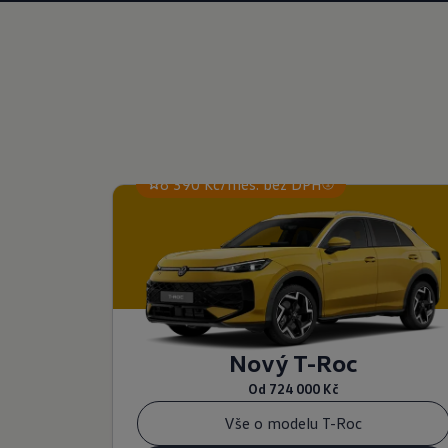
8 390 Kč/měs. bez DPH
Nový T-Roc
Od
724 000 Kč
Vše o modelu T-Roc