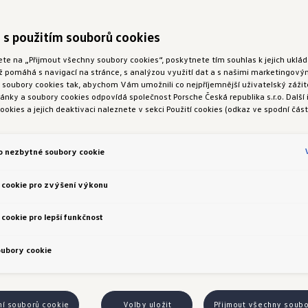
 s použitím souborů cookies
ete na „Přijmout všechny soubory cookies“, poskytnete tím souhlas k jejich ukl
ož pomáhá s navigací na stránce, s analýzou využití dat a s našimi marketingov
oubory cookies tak, abychom Vám umožnili co nejpříjemnější uživatelský zážite
nky a soubory cookies odpovídá společnost Porsche Česká republika s.r.o. Další
ookies a jejich deaktivaci naleznete v sekci Použití cookies (odkaz ve spodní část
o nezbytné soubory cookie
 cookie pro zvýšení výkonu
cookie pro lepší funkčnost
oubory cookie
ní souborů cookie
Volby uložit
Přijmout všechny soub