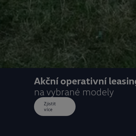
Akční operativní leasin
na vybrané modely
Zjistit
více