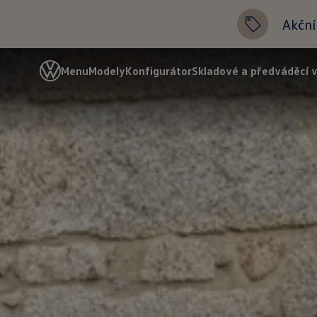
Akční
Menu
Modely
Konfigurátor
Skladové a předváděcí 