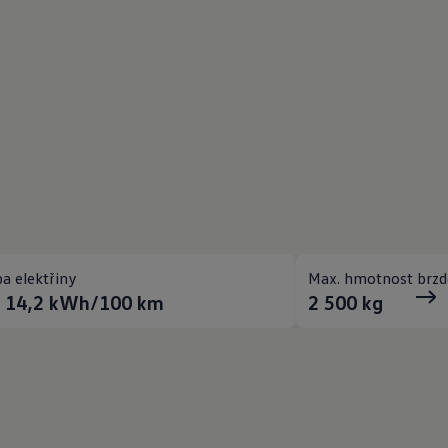
a elektřiny
Max. hmotnost brzd
- 14,2
kWh/100 km
2 500
kg