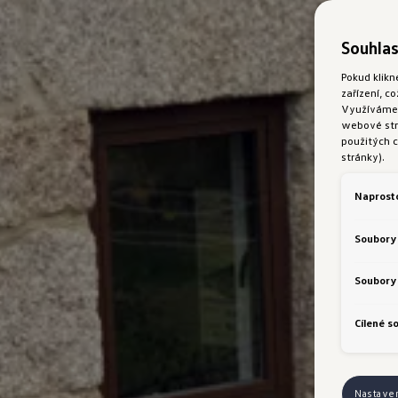
Souhlas
Pokud klikn
zařízení, c
Využíváme s
webové strá
použitých c
stránky).
Naprost
Soubory
Soubory 
Cílené s
Nastave