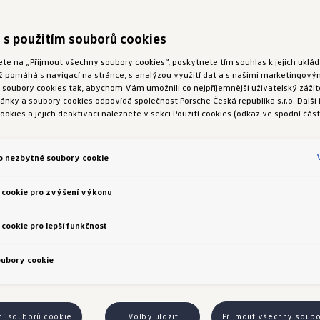
 s použitím souborů cookies
ete na „Přijmout všechny soubory cookies“, poskytnete tím souhlas k jejich ukl
ož pomáhá s navigací na stránce, s analýzou využití dat a s našimi marketingov
oubory cookies tak, abychom Vám umožnili co nejpříjemnější uživatelský zážite
nky a soubory cookies odpovídá společnost Porsche Česká republika s.r.o. Další
ookies a jejich deaktivaci naleznete v sekci Použití cookies (odkaz ve spodní část
o nezbytné soubory cookie
 cookie pro zvýšení výkonu
cookie pro lepší funkčnost
oubory cookie
ní souborů cookie
Volby uložit
Přijmout všechny soub