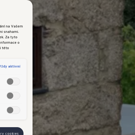
ádání na Vašem
ými snahami.
k. Za tyto
 informace o
i této
Vždy aktivní
ory cookies