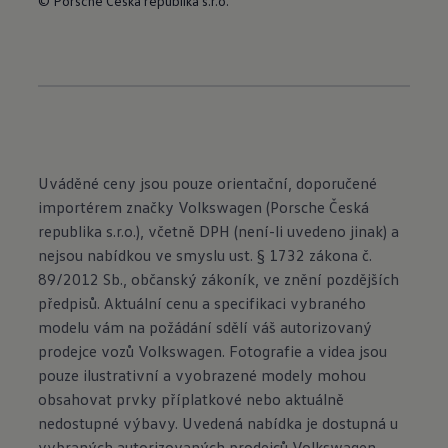
© Porsche Česká republika s.r.o.
Uváděné ceny jsou pouze orientační, doporučené
importérem značky Volkswagen (Porsche Česká
republika s.r.o.), včetně DPH (není-li uvedeno jinak) a
nejsou nabídkou ve smyslu ust. § 1732 zákona č.
89/2012 Sb., občanský zákoník, ve znění pozdějších
předpisů. Aktuální cenu a specifikaci vybraného
modelu vám na požádání sdělí váš autorizovaný
prodejce vozů Volkswagen. Fotografie a videa jsou
pouze ilustrativní a vyobrazené modely mohou
obsahovat prvky příplatkové nebo aktuálně
nedostupné výbavy. Uvedená nabídka je dostupná u
vybraných autorizovaných prodejců Volkswagen,