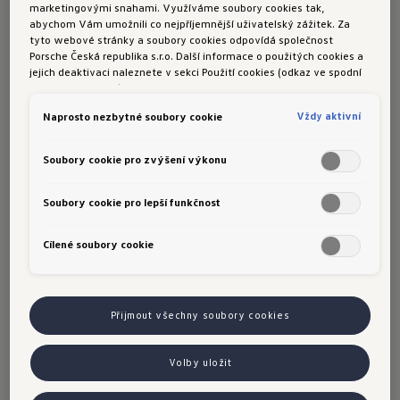
poradenství v souladu s mými zájmy
marketingovými snahami. Využíváme soubory cookies tak,
abychom Vám umožnili co nejpříjemnější uživatelský zážitek. Za
(profilování) o produktech a službách
tyto webové stránky a soubory cookies odpovídá společnost
společnosti Porsche a jejích přidružených
Porsche Česká republika s.r.o. Další informace o použitých cookies a
jejich deaktivaci naleznete v sekci Použití cookies (odkaz ve spodní
společností (MOON POWER GmbH), včetně
části této stránky).
společností ekosystému Volkswagen
Vždy aktivní
Naprosto nezbytné soubory cookie
(Volkswagen AG, Volkswagen Financial Services
AG, ŠkoFIN s.r.o., Audi AG, SEAT S.A., SEAT
Soubory cookie pro zvýšení výkonu
CUPRA S.A.U., případně jejich právních
nástupců).
Soubory cookie pro lepší funkčnost
POUŽITÉ OSOBNÍ ÚDAJE:
Cílené soubory cookie
Základní a
kontaktní údaje
 (jméno, příjmení, 
adresa, e-mailová adresa, telefonní číslo, věk, 
Přijmout všechny soubory cookies
datum narození, pohlaví, národnost, online 
identifikátory (např. cookies), u OSVČ IČO 
Volby uložit
a místo podnikání) a to včetně údajů, které jsou 
poskytovány společnosti patřící do 