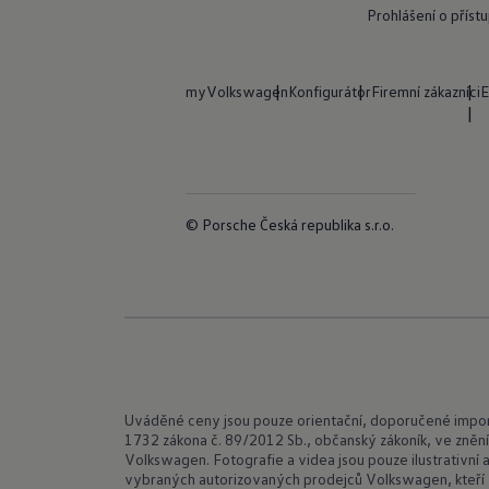
Prohlášení o příst
myVolkswagen
Konfigurátor
Firemní zákazníci
E
© Porsche Česká republika s.r.o.
Uváděné ceny jsou pouze orientační, doporučené importé
1732 zákona č. 89/2012 Sb., občanský zákoník, ve znění
Volkswagen. Fotografie a videa jsou pouze ilustrativ
vybraných autorizovaných prodejců Volkswagen, kteří v