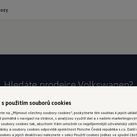
vozy
Hledáte prodejce Volkswagen?
Mapa prodejců
 s použitím souborů cookies
ete na „Přijmout všechny soubory cookies“, poskytnete tím souhlas k jejich ukl
ož pomáhá s navigací na stránce, s analýzou využití dat a s našimi marketingov
oubory cookies tak, abychom Vám umožnili co nejpříjemnější uživatelský zážite
nky a soubory cookies odpovídá společnost Porsche Česká republika s.r.o. Další
ookies a jejich deaktivaci naleznete v sekci Použití cookies (odkaz ve spodní část