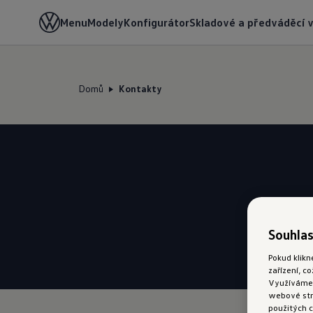
Menu
Modely
Konfigurátor
Skladové a předváděcí 
Domů
Kontakty
Souhlas
Pokud klikn
zařízení, c
Využíváme s
webové strá
použitých c