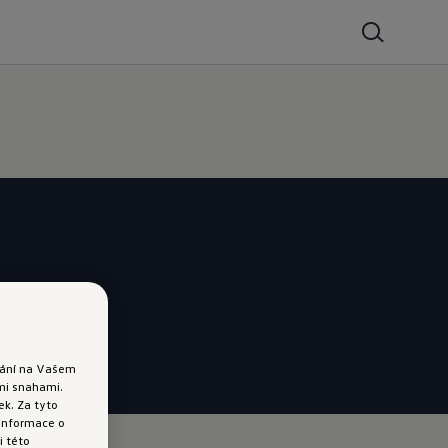
ádání na Vašem
ými snahami.
k. Za tyto
 informace o
i této