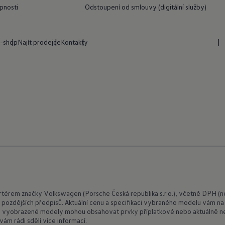
upnosti
Odstoupení od smlouvy (digitální služby)
-shop
Najít prodejce
Kontakty
rem značky Volkswagen (Porsche Česká republika s.r.o.), včetně DPH (není
 pozdějších předpisů. Aktuální cenu a specifikaci vybraného modelu vám na
ní a vyobrazené modely mohou obsahovat prvky příplatkové nebo aktuálně 
ám rádi sdělí více informací.