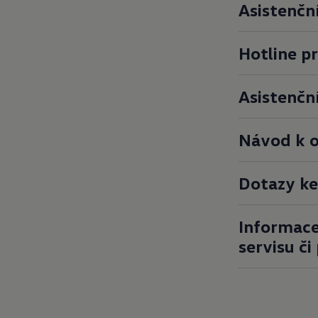
Asistenční
Hotline p
Asistenčn
Návod k
o
Dotazy ke
Informace
servisu č