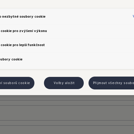
 Volkswagen
o nezbytné soubory cookie
:00 - 18:00
4 555 599
 cookie pro zvýšení výkonu
cookie pro lepší funkčnost
ám:
oubory cookie
ní souborů cookie
Volby uložit
Přijmout všechny soub