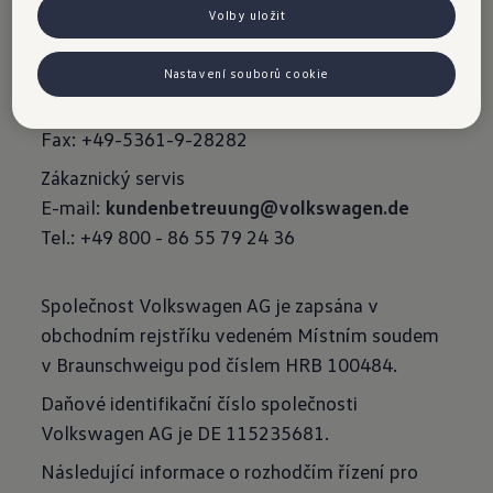
Volby uložit
Poštovní adresa:
Berliner Ring 2, 38440 Wolfsburg, Deutschland
Nastavení souborů cookie
Tel.: +49-5361-9-0
Fax: +49-5361-9-28282
Zákaznický servis
E-mail:
kundenbetreuung@volkswagen.de
Tel.: +49 800 - 86 55 79 24 36
Společnost Volkswagen AG je zapsána v
obchodním rejstříku vedeném Místním soudem
v Braunschweigu pod číslem HRB 100484.
Daňové identifikační číslo společnosti
Volkswagen AG je DE 115235681.
Následující informace o rozhodčím řízení pro