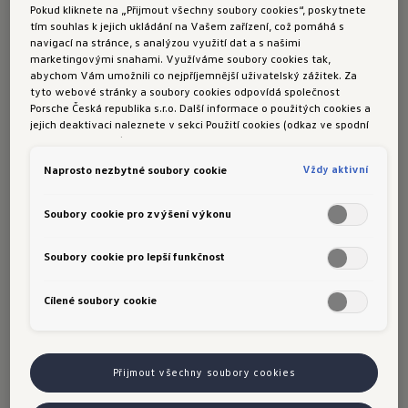
Hans Dieter Pötsch
Pokud kliknete na „Přijmout všechny soubory cookies“, poskytnete
tím souhlas k jejich ukládání na Vašem zařízení, což pomáhá s
Předseda představenstva:
navigací na stránce, s analýzou využití dat a s našimi
marketingovými snahami. Využíváme soubory cookies tak,
Oliver Blume
abychom Vám umožnili co nejpříjemnější uživatelský zážitek. Za
tyto webové stránky a soubory cookies odpovídá společnost
Představenstvo:
Porsche Česká republika s.r.o. Další informace o použitých cookies a
jejich deaktivaci naleznete v sekci Použití cookies (odkaz ve spodní
části této stránky).
Arno Antlitz
Vždy aktivní
Naprosto nezbytné soubory cookie
Ralf Brandstätter
Soubory cookie pro zvýšení výkonu
Gernot Döllner
Manfred Döss
Soubory cookie pro lepší funkčnost
Gunnar Kilian
Cílené soubory cookie
Thomas Schäfer
Thomas Schmall-von Westerholt
Přijmout všechny soubory cookies
Hauke Stars