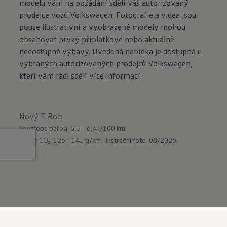
modelu vám na požádání sdělí váš autorizovaný
prodejce vozů Volkswagen. Fotografie a videa jsou
pouze ilustrativní a vyobrazené modely mohou
obsahovat prvky příplatkové nebo aktuálně
nedostupné výbavy. Uvedená nabídka je dostupná u
vybraných autorizovaných prodejců Volkswagen,
kteří vám rádi sdělí více informací.
Nový T-Roc
:
Spotřeba paliva: 5,5 - 6,4 l/100 km.
Emise CO₂: 126 - 145 g/km.
Ilustrační foto. 08/2026.
Více
Konfigurovat