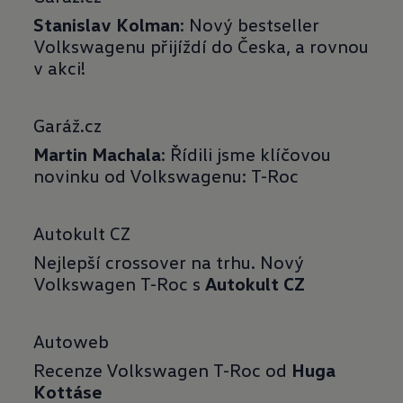
Stanislav Kolman
: Nový bestseller
Volkswagenu přijíždí do Česka, a rovnou
v akci!
Garáž.cz
Martin Machala
: Řídili jsme klíčovou
novinku od Volkswagenu: T-Roc
Autokult CZ
Nejlepší crossover na trhu. Nový
Volkswagen T-Roc s
Autokult CZ
Autoweb
Recenze Volkswagen T-Roc od
Huga
Kottáse