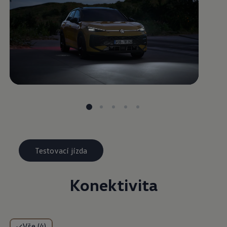
Testovací jízda
Konektivita
Vše (4)