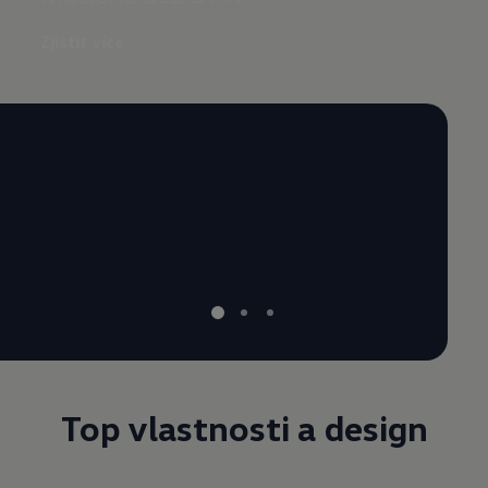
- Park
- Digit
Zjistit více
- Multi
- Bezd
- Lane 
- Prod
- Žlut
Top vlastnosti a
design