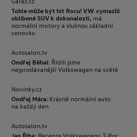
Garáž.cz
Tohle může být hit Rocu! VW vymazlil
oblíbené SUV k dokonalosti,
má
normální motory a slušnou základní
cenovku
Autosalon.tv
Ondřej Běhal:
Řídili jsme
nejprodávanější Volkswagen na světě
Novinky.cz
Ondřej Mára:
Krásně normální auto
na každý den
Autosalon.tv
Jan Říha:
Recenze Volkswagenu T-Roc