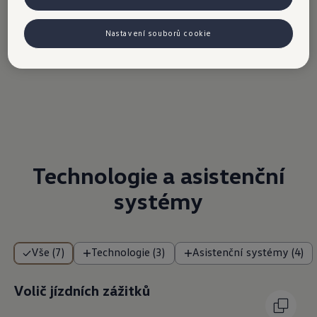
Nastavení souborů cookie
Technologie a
asistenční
systémy
Vše (7)
Technologie (3)
Asistenční systémy (4)
Volič jízdních zážitků