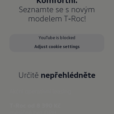
Seznamte se s novým
modelem T‑Roc!
YouTube is blocked
Adjust cookie settings
Určitě
nepřehlédněte
Akční operativní leasing
Zákla
- Auto
- LED 
měsíčně bez DPH