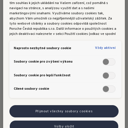
tím souhlas k jejich ukládání na Vašem zařízení, což pomáhá s
navigací na stránce, s analýzou využití dat a s našimi
marketingovými snahami. Využíváme soubory cookies tak,
abychom Vám umožnili co nejpříjemnější uživatelský zážitek. Za
tyto webové stránky a soubory cookies odpovídá společnost
Porsche Česká republika s.r.o. Další informace o použitých cookies a
jejich deaktivaci naleznete v sekci Použití cookies (odkaz ve spodní
části této stránky).
Vždy aktivní
Naprosto nezbytné soubory cookie
Soubory cookie pro zvýšení výkonu
Soubory cookie pro lepší funkčnost
Cílené soubory cookie
Přijmout všechny soubory cookies
Volby uložit