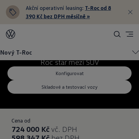
Akční operativní leasing:
T-Roc od 8
390 Kč bez DPH měsíčně »
Nový T-Roc
Roc star mezi SUV
Konfigurovat
Skladové a testovací vozy
Cena od
724 000 Kč
vč. DPH
598 347 Kč
bez DPH