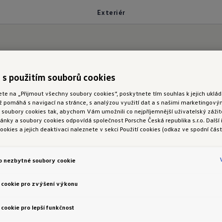
Exteriér
 s použitím souborů cookies
jmenšího detailu
ete na „Přijmout všechny soubory cookies“, poskytnete tím souhlas k jejich ukl
ož pomáhá s navigací na stránce, s analýzou využití dat a s našimi marketingov
oubory cookies tak, abychom Vám umožnili co nejpříjemnější uživatelský zážite
nky a soubory cookies odpovídá společnost Porsche Česká republika s.r.o. Další
ookies a jejich deaktivaci naleznete v sekci Použití cookies (odkaz ve spodní část
o nezbytné soubory cookie
 cookie pro zvýšení výkonu
ještě větší charakter: ve srovnání s předchozím mod
cookie pro lepší funkčnost
jší rysy, výraznější nárazníky a linie, jež projevují s