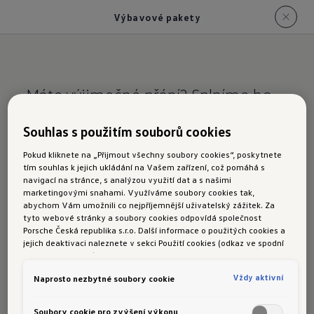
Výbavové pakety
Máte výjimečné přání? Splníme ho
s radostí.
Souhlas s použitím souborů cookies
Výbavové pakety
Pokud kliknete na „Přijmout všechny soubory cookies“, poskytnete
tím souhlas k jejich ukládání na Vašem zařízení, což pomáhá s
navigací na stránce, s analýzou využití dat a s našimi
marketingovými snahami. Využíváme soubory cookies tak,
abychom Vám umožnili co nejpříjemnější uživatelský zážitek. Za
tyto webové stránky a soubory cookies odpovídá společnost
S volitelnou výbavou a
našimi volitelnými
Porsche Česká republika s.r.o. Další informace o použitých cookies a
výbavovými pakety si budete užívat ještě více
jejich deaktivaci naleznete v sekci Použití cookies (odkaz ve spodní
části této stránky).
individuálního komfortu a
elegance.
Vždy aktivní
Naprosto nezbytné soubory cookie
Designový paket Black Style (pro varianty
Soubory cookie pro zvýšení výkonu