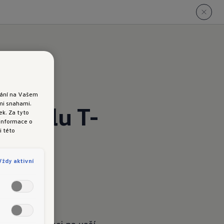
ádání na Vašem
ými snahami.
modelu T-
k. Za tyto
 informace o
i této
Vždy aktivní