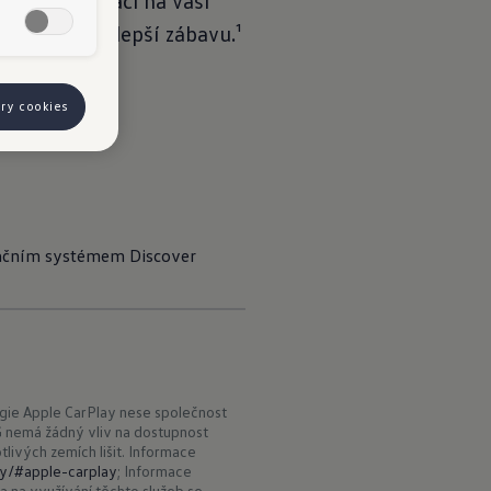
opravní situaci na vaší
jistí tu nejlepší zábavu.¹
rConsole.
ory cookies
gačním systémem Discover 
gie Apple CarPlay nese společnost
 nemá žádný vliv na dostupnost
livých zemích lišit. Informace
ty/#apple-carplay
; Informace
a na využívání těchto služeb se