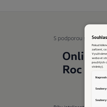
Souhlas
S podporou služeb VW
Pokud klikn
zařízení, c
Online n
Využíváme s
webové strá
použitých c
Roc
stránky).
Naprost
Soubory
Soubory 