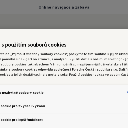
Online navigace a zábava
 s použitím souborů cookies
 Connect dojedete spolehlivě do cíle
ete na „Přijmout všechny soubory cookies“, poskytnete tím souhlas k jejich ukl
ož pomáhá s navigací na stránce, s analýzou využití dat a s našimi marketingov
avigace a
zábava v
oubory cookies tak, abychom Vám umožnili co nejpříjemnější uživatelský zážite
nky a soubory cookies odpovídá společnost Porsche Česká republika s.r.o. Další
ookies a jejich deaktivaci naleznete v sekci Použití cookies (odkaz ve spodní část
o nezbytné soubory cookie
 cookie pro zvýšení výkonu
cookie pro lepší funkčnost