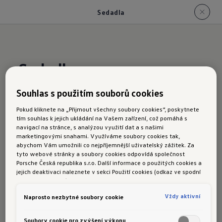
Sedadla
Sedadla
Souhlas s použitím souborů cookies
V nové voze Golf budete sedět nejenom
Pokud kliknete na „Přijmout všechny soubory cookies“, poskytnete
pohodlně, ale vaše pozice sezení bude také
tím souhlas k jejich ukládání na Vašem zařízení, což pomáhá s
navigací na stránce, s analýzou využití dat a s našimi
flexibilní. Díky
dělenému a
sklopnému zadnímu
marketingovými snahami. Využíváme soubory cookies tak,
sedadlu
je možné v případě potřeby zvětšit
abychom Vám umožnili co nejpříjemnější uživatelský zážitek. Za
tyto webové stránky a soubory cookies odpovídá společnost
objem zavazadlového prostoru. V závislosti na
Porsche Česká republika s.r.o. Další informace o použitých cookies a
variantě výbavy jsou sedadla sériově čalouněna
jejich deaktivaci naleznete v sekci Použití cookies (odkaz ve spodní
části této stránky).
látkou nebo mikrovláknem ArtVelours.
Vždy aktivní
Naprosto nezbytné soubory cookie
Na přání jsou pak k dispozici
sedadla čalouněná
kůží s
aktivní klimatizací
, která zajistí v létě
Soubory cookie pro zvýšení výkonu