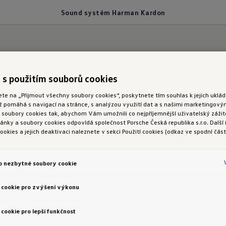
Sound systém Harman Kardon
stém Harman Kardon
 s použitím souborů cookies
ete na „Přijmout všechny soubory cookies“, poskytnete tím souhlas k jejich ukl
ož pomáhá s navigací na stránce, s analýzou využití dat a s našimi marketingov
oubory cookies tak, abychom Vám umožnili co nejpříjemnější uživatelský zážite
nky a soubory cookies odpovídá společnost Porsche Česká republika s.r.o. Další
vyladěných
reproduktorů s
celkovým výkonem 480
w
ookies a jejich deaktivaci naleznete v sekci Použití cookies (odkaz ve spodní část
Sound. Součástí systému je také 12kanálový zesilov
ání hlubokých tónů zajistí
subwoofer
. Vaši oblíbeno
o nezbytné soubory cookie
 cookie pro zvýšení výkonu
cookie pro lepší funkčnost
 systém Harman Kardon. Vyobrazení v novém voze T