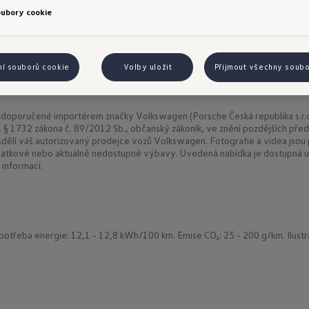
oubory cookie
ní souborů cookie
Volby uložit
Přijmout všechny soub
 doporučené importérem značky Volkswagen (Porsche Česká republika s.r.o
t. § 1732 zákona č. 89/2012 Sb., občanský zákoník, ve znění pozdějších předp
ělí váš autorizovaný prodejce vozů Volkswagen. Fotografie a videa jsou p
atkové nebo aktuálně nedostupné výbavy. Uvedená nabídka je dostupná u
 informací.
potřeba energie: 12,1 - 12,8 kWh/100 km.
Emise CO₂: 25 - 200 g/km.
Ilust