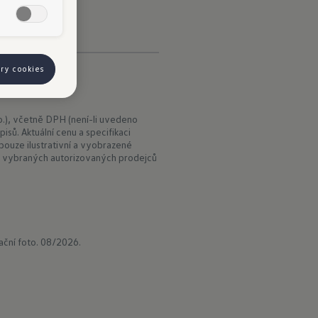
ory cookies
.), včetně DPH (není-li uvedeno
isů. Aktuální cenu a specifikaci
ouze ilustrativní a vyobrazené
 vybraných autorizovaných prodejců
rační foto. 08/2026.