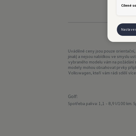
Cílené s
Nastave
Uváděné ceny jsou pouze orientační,
jinak) a nejsou nabídkou ve smyslu us
vybraného modelu vám na požádání sd
modely mohou obsahovat prvky přípl
Volkswagen, kteří vám rádi sdělí více
Golf
:
Spotřeba paliva: 1,1 - 8,9 l/100 km.
S