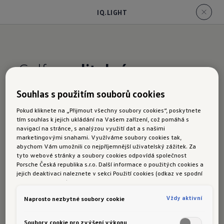
IQ.LIGHT
Golf
s
volitelným
systémem IQ.LIGHT
Souhlas s použitím souborů cookies
Pokud kliknete na „Přijmout všechny soubory cookies“, poskytnete
tím souhlas k jejich ukládání na Vašem zařízení, což pomáhá s
Vůbec nezáleží na tom, kde a kdy cestujete.
navigací na stránce, s analýzou využití dat a s našimi
Naším cílem je, abyste vždy měli přehled
marketingovými snahami. Využíváme soubory cookies tak,
abychom Vám umožnili co nejpříjemnější uživatelský zážitek. Za
o situaci před vozem. Volitelné světlomety
tyto webové stránky a soubory cookies odpovídá společnost
IQ.LIGHT LED-Matrix
díky svým
vysoce
Porsche Česká republika s.r.o. Další informace o použitých cookies a
jejich deaktivaci naleznete v sekci Použití cookies (odkaz ve spodní
výkonným dálkovým světlům
zajistí při nočních
části této stránky).
jízdách lepší výhled.
Technologie LED Matrix
Vždy aktivní
Naprosto nezbytné soubory cookie
umožňuje jízdu s trvale zapnutými dálkovými
světly, aniž by přitom docházelo k oslňování
Soubory cookie pro zvýšení výkonu