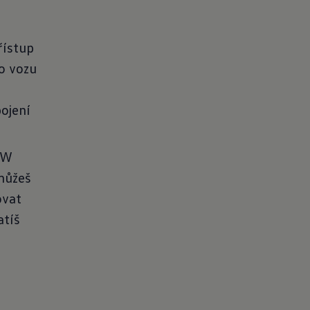
řístup
o vozu
pojení
VW
můžeš
ovat
atíš