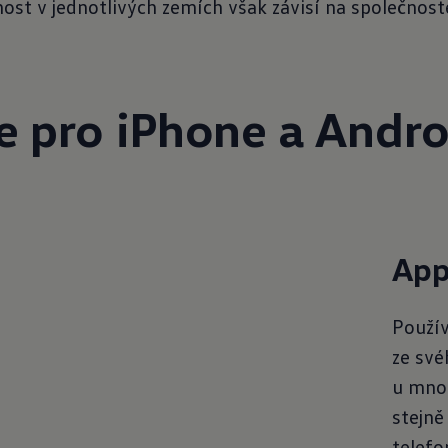
st v jednotlivých zemích však závisí na společnost
e pro
iPhone a Andro
App
Použív
ze své
u mnoh
stejně 
telefo