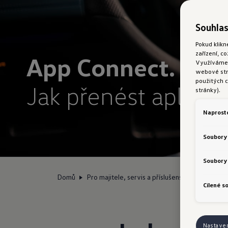
Souhlas
Pokud klikn
zařízení, c
App Connect.
Využíváme s
webové strá
použitých c
Jak přenést aplikac
stránky).
Naprost
Soubory
Soubory 
Domů
Pro majitele, servis a příslušenství
Digitáln
Cílené s
Nastave