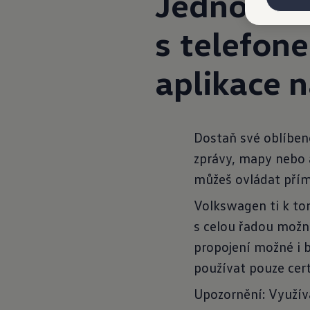
Jednoduše
s
telefon
aplikace 
Dostaň své oblíben
zprávy, mapy nebo 
můžeš ovládat přím
Volkswagen ti k to
s celou řadou možno
propojení možné i b
používat pouze cert
Upozornění: Využív