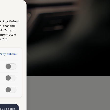
ádání na Vašem
ými snahami.
k. Za tyto
 informace o
i této
Vždy aktivní
ory cookies