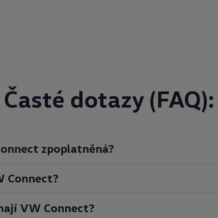
Časté dotazy (FAQ):
onnect zpoplatněná?
W
Connect?
mají VW
Connect?