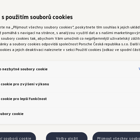
 s použitím souborů cookies
ete na „Přijmout všechny soubory cookies“, poskytnete tím souhlas k jejich ukl
ož pomáhá s navigací na stránce, s analýzou využití dat a s našimi marketingov
oubory cookies tak, abychom Vám umožnili co nejpříjemnější uživatelský zážite
nky a soubory cookies odpovídá společnost Porsche Česká republika s.r.o. Další
ookies a jejich deaktivaci naleznete v sekci Použití cookies (odkaz ve spodní část
e do vozidla
o nezbytné soubory cookie
 cookie pro zvýšení výkonu
cookie pro lepší funkčnost
í doplňky
Propojení mobilního telefonu s vozidlem
oubory cookie
ní souborů cookie
Volby uložit
Přijmout všechny soub