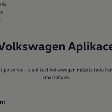
lší
te
.
Volkswagen Aplikac
až po servis – s aplikací Volkswagen můžete řadu fun
smartphone.
ní