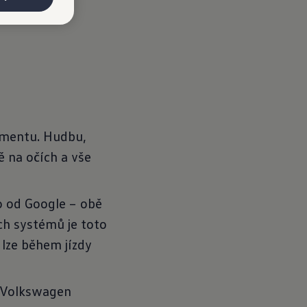
nmentu. Hudbu,
 na očích a vše
o od Google – obě
ch systémů je toto
 lze během jízdy
y Volkswagen