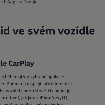
ech Apple a Google.
id ve
svém vozidle
le CarPlay
ej během jízdy vybrané aplikace
ho iPhonu na displeji infotainmentu –
a vozidel i bezdrátově. Ovládání je
intuitivní, jak jste z iPhonů zvyklý:
n, zprávy, hudba – vše na jediné