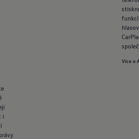
stiskn
funkcí
hlasov
CarPla
společ
Více o 
te
é
ji
 i
í
právy