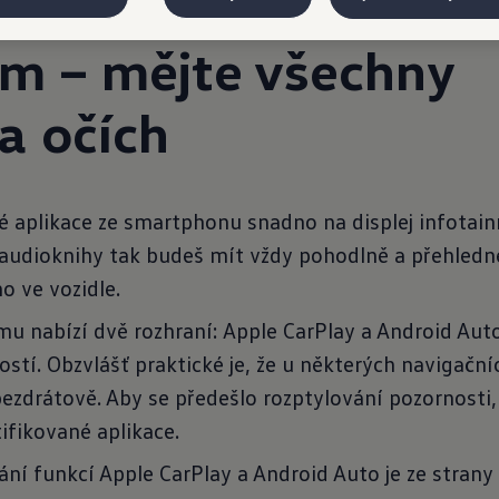
 propojte auto
em – mějte všechny
na
očích
é aplikace ze smartphonu snadno na displej infotai
audioknihy tak budeš mít vždy pohodlně a přehledně
o ve vozidle.
mu nabízí dvě rozhraní: Apple CarPlay a Android Aut
stí. Obzvlášť praktické je, že u některých navigační
ezdrátově. Aby se předešlo rozptylování pozornosti,
ifikované aplikace.
ání funkcí Apple CarPlay a Android Auto je ze stran