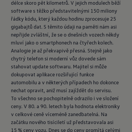
délce skoro pět kilometrů. V jejich modulech běží
software s těžko představitelnými 150 miliony
řádky kódu, který každou hodinu zprocesuje 25
gigabajtů dat. S těmito údaji na paměti nám asi
nepřijde zvláštní, že se o dnešních vozech někdy
mluví jako o smartphonech na čtyřech kolech.
Analogie je až překvapivě přesná. Stejně jako
chytrý telefon si moderní vůz dovede sám
stahovat update softwaru. Majitel si může
dokupovat aplikace rozšiřující funkce
automobilu a v některých případech ho dokonce
nechat opravit, aniž musí zajíždět do servisu.
To všechno se pochopitelně odrazilo i ve složení
ceny. V 80. a 90. letech byla hodnota elektroniky
v celkové ceně víceméně zanedbatelná. Na
začátku nového tisíciletí už představovala asi
15 % ceny vozu. Dnes se do ceny promítá celými