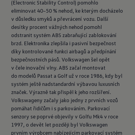
(Electronic Stability Control) pomohlo
eliminovat 40–50 % nehod, ke kterým docházelo
v důsledku smyků a převrácení vozu. Další
desítky procent vážných nehod pomohl
odstranit systém ABS zabraňující zablokování
brzd. Elektronika zlepšila i pasivní bezpečnost
díky kontrolované funkci airbagů a předpínání
bezpečnostních pásů. Volkswagen šel opět
v čele inovační vlny. ABS začal montovat
do modelů Passat a Golf už v roce 1986, kdy byl
systém ještě nadstandardní výbavou luxusních
značek. Výrazně tak přispěl k jeho rozšíření.
Volkswageny začaly jako jedny z prvních vozů
pomáhat řidičům i s parkováním. Parkovací
senzory se poprvé objevily v Golfu Mk4 v roce
1997, o devět let později byl Volkswagen
prvním výrobcem nabízejícím parkovací systém