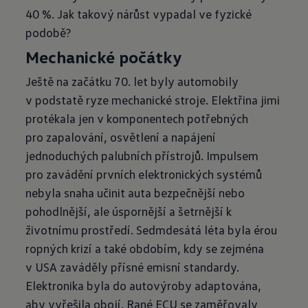
40 %. Jak takový nárůst vypadal ve fyzické
podobě?
Mechanické počátky
Ještě na začátku 70. let byly automobily
v podstatě ryze mechanické stroje. Elektřina jimi
protékala jen v komponentech potřebných
pro zapalování, osvětlení a napájení
jednoduchých palubních přístrojů. Impulsem
pro zavádění prvních elektronických systémů
nebyla snaha učinit auta bezpečnější nebo
pohodlnější, ale úspornější a šetrnější k
životnímu prostředí. Sedmdesátá léta byla érou
ropných krizí a také obdobím, kdy se zejména
v USA zaváděly přísné emisní standardy.
Elektronika byla do autovýroby adaptována,
aby vyřešila obojí. Rané ECU se zaměřovaly