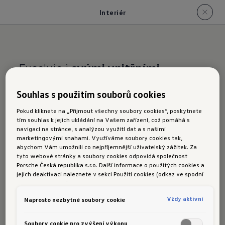
Interiér
Exceluje i
svými vnitřními
hodnotami
Souhlas s použitím souborů cookies
Interiér
nového vozu
Pokud kliknete na „Přijmout všechny soubory cookies“, poskytnete
tím souhlas k jejich ukládání na Vašem zařízení, což pomáhá s
Tayron
navigací na stránce, s analýzou využití dat a s našimi
marketingovými snahami. Využíváme soubory cookies tak,
abychom Vám umožnili co nejpříjemnější uživatelský zážitek. Za
tyto webové stránky a soubory cookies odpovídá společnost
Tayron vás hned při prvním nasednutí
Porsche Česká republika s.r.o. Další informace o použitých cookies a
jejich deaktivaci naleznete v sekci Použití cookies (odkaz ve spodní
přivítá
nabídkou velkého vnitřního prostoru,
části této stránky).
což umožňuje jeho prodloužený rozvor. Oceníte
Vždy aktivní
Naprosto nezbytné soubory cookie
i
bohatou sériovou výbavu,
která mimo jiné
zahrnuje
vyhřívaná přední sedadla, vyhřívaný
Soubory cookie pro zvýšení výkonu