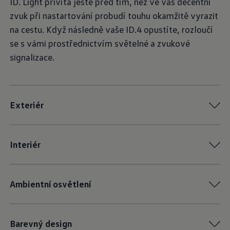
ID. Light přivítá ještě před tím, než ve vás decentní
zvuk při nastartování probudí touhu okamžitě vyrazit
na cestu. Když následně vaše ID.4 opustíte, rozloučí
se s vámi prostřednictvím světelné a zvukové
signalizace.
Exteriér
Interiér
Ambientní osvětlení
Barevný design