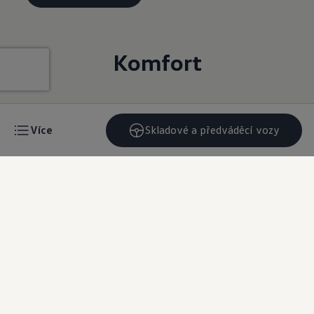
Komfort
Panoramatické střešní okno
Více
Skladové a předváděcí vozy
Nebeské výhledy
Volitelné panoramatické střešní okno, které se
rozprostírá téměř přes celou šíři střechy, je díky své
enormní ploše samo o sobě prvkem, který na sebe
přitahuje pozornost. Ještě krásnější je však výhled na
nebe. Tónované sklo navíc zajišťuje uvnitř vozu
příjemnou teplotu. Před ostrými slunečními paprsky