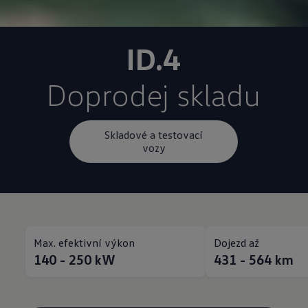
Doprodej skladu
Skladové a testovací
vozy
Max. efektivní výkon
Dojezd až
140 - 250
kW
431 - 564
km