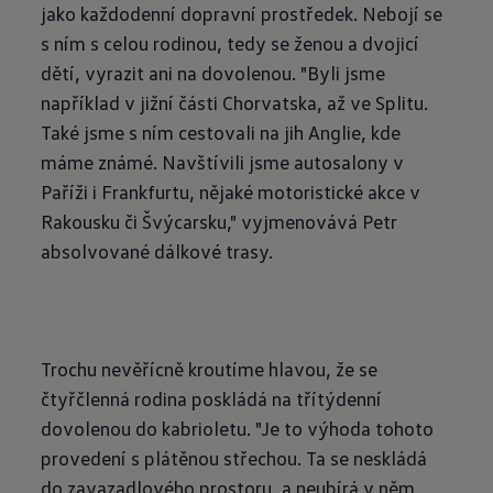
jako každodenní dopravní prostředek. Nebojí se
s ním s celou rodinou, tedy se ženou a dvojicí
dětí, vyrazit ani na dovolenou. "Byli jsme
například v jižní části Chorvatska, až ve Splitu.
Také jsme s ním cestovali na jih Anglie, kde
máme známé. Navštívili jsme autosalony v
Paříži i Frankfurtu, nějaké motoristické akce v
Rakousku či Švýcarsku," vyjmenovává Petr
absolvované dálkové trasy.
Trochu nevěřícně kroutíme hlavou, že se
čtyřčlenná rodina poskládá na třítýdenní
dovolenou do kabrioletu. "Je to výhoda tohoto
provedení s plátěnou střechou. Ta se neskládá
do zavazadlového prostoru, a neubírá v něm