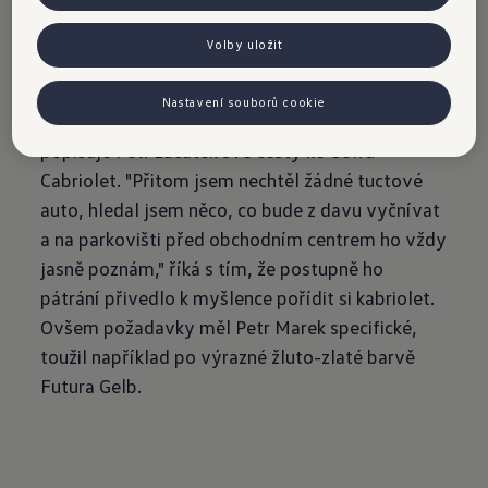
náhradu.
Volby uložit
Golf Cabriolet ale nebyl první volbou. "Původně
byl v plánu Transporter T1, jenže jsem vybíral
Nastavení souborů cookie
tak dlouho, až jsem přebral a T1 byl moc drahý,"
popisuje Petr začátek své cesty ke Golfu
Cabriolet. "Přitom jsem nechtěl žádné tuctové
auto, hledal jsem něco, co bude z davu vyčnívat
a na parkovišti před obchodním centrem ho vždy
jasně poznám," říká s tím, že postupně ho
pátrání přivedlo k myšlence pořídit si kabriolet.
Ovšem požadavky měl Petr Marek specifické,
toužil například po výrazné žluto-zlaté barvě
Futura Gelb.