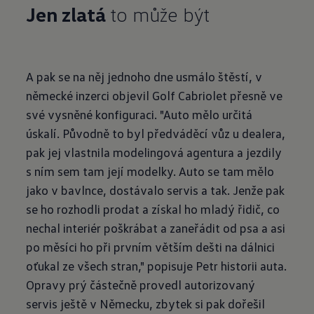
Jen zlatá
to může být
A pak se na něj jednoho dne usmálo štěstí, v
německé inzerci objevil Golf Cabriolet přesně ve
své vysněné konfiguraci. "Auto mělo určitá
úskalí. Původně to byl předváděcí vůz u dealera,
pak jej vlastnila modelingová agentura a jezdily
s ním sem tam její modelky. Auto se tam mělo
jako v bavlnce, dostávalo servis a tak. Jenže pak
se ho rozhodli prodat a získal ho mladý řidič, co
nechal interiér poškrábat a zaneřádit od psa a asi
po měsíci ho při prvním větším dešti na dálnici
oťukal ze všech stran," popisuje Petr historii auta.
Opravy prý částečně provedl autorizovaný
servis ještě v Německu, zbytek si pak dořešil