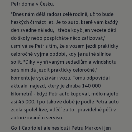
Petr doma v Česku.
"Dnes nám dělá radost celé rodině, už to bude
hezkých čtrnáct let. Je to auto, které vám každý
den zvedne náladu, i třeba když jen vezete děti
do školy nebo pospícháte něco zařizovat,"
usmívá se Petr s tím, že s vozem jezdí prakticky
celoročně vyjma období, kdy je nutné silnice
solit. "Díky vyhřívaným sedadlům a windshotu
se s ním dá jezdit prakticky celoročně,"
komentuje využívání vozu. Tomu odpovídá i
aktuální nájezd, který je zhruba 140 000
kilometrů - když Petr auto kupoval, mělo najeto
asi 45 000. I po takové době je podle Petra auto
zcela spolehlivé, vděčí za to i pravidelné péči v
autorizovaném servisu.
Golf Cabriolet ale neslouží Petru Markovi jen