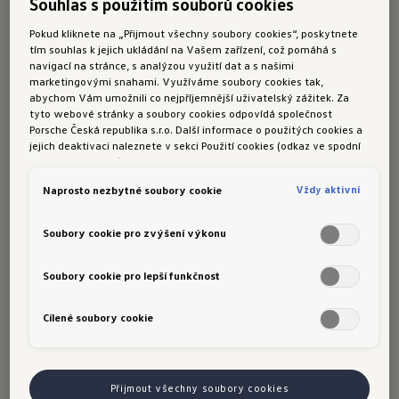
důkazem nadčasovosti a postupného
Souhlas s použitím souborů cookies
vylepšování Volkswagenu Golf. V té době už se
Pokud kliknete na „Přijmout všechny soubory cookies“, poskytnete
Golf vyráběl ve své čtvrté generaci, ale Cabrio je
tím souhlas k jejich ukládání na Vašem zařízení, což pomáhá s
navigací na stránce, s analýzou využití dat a s našimi
trochu komplikovanější záležitosti: design vozu
marketingovými snahami. Využíváme soubory cookies tak,
ze zmíněných let odpovídá čtvrté generaci
abychom Vám umožnili co nejpříjemnější uživatelský zážitek. Za
tyto webové stránky a soubory cookies odpovídá společnost
Golfu, ale pod karoserií se ukrývá technika
Porsche Česká republika s.r.o. Další informace o použitých cookies a
generace třetí. Někdy tak bývá toto provedení
jejich deaktivaci naleznete v sekci Použití cookies (odkaz ve spodní
části této stránky).
označováno jako Golf Cabriolet Mk3.5.
Vždy aktivní
Naprosto nezbytné soubory cookie
Jeden z exemplářů tohoto provedení vyrobený
v roce 1999 si už v roce 2006 pořídil i Petr
Soubory cookie pro zvýšení výkonu
Marek. Jak sám říká, byla to vlastně docela
náhodná volba. "Jsem fanda značky, vždy mě
Soubory cookie pro lepší funkčnost
však víc přitahovala historie vzduchem chlazená.
Cílené soubory cookie
Měl jsem několik Brouků. Jenže když se mi začala
rozrůstat rodina, zjistil jsem, že s Broukem to s
ní moc nejde," naznačuje Petr Marek důvod, proč
Přijmout všechny soubory cookies
začal hledat za svého automobilového oblíbence