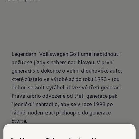
Legendární Volkswagen Golf uměl nabídnout i
požitek z jízdy s nebem nad hlavou. V první
generaci šlo dokonce o velmi dlouhověké auto,
které zůstalo ve výrobě až do roku 1993 - tou
dobou se Golf vyráběl už ve své třetí generaci.
Právě kabrio odvozené od třetí generace pak
"jedničku" nahradilo, aby se v roce 1998 po
řádné modernizaci přehouplo do generace
čtvrté.
Golf Cabriolet z let 1998-2002 je vlastně