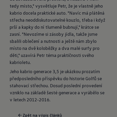
tedy místo," vysvětluje Petr, že je vlastně jeho
kabrio docela praktické auto. "Navíc má plátěná
střecha neoddiskutovatelné kouzlo, třeba i když
prší a kapky do ní tlumeně bubnují," krátce se
zasní. "Nevozíme si zásoby jídla, takže jsme
sbalili oblečení a nutnosti a ještě nám zbylo
místo na dvě koloběžky a dva malé surfy pro
děti," uzavírá Petr téma praktičnosti svého
kabrioletu.
Jeho kabrio generace 3,5 je ukázkou prozatím
předposledního příspěvku do historie Golfů se
stahovací střechou. Dosud poslední provedení
vzniklo na základě šesté generace a vyrábělo se
v letech 2012-2016.
← Zpět na výpis článků