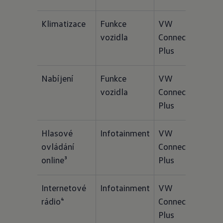
Klimatizace
Funkce 
VW 
-
vozidla
Connect 
Plus
Nabíjení
Funkce 
VW 
-
vozidla
Connect 
Plus
Hlasové 
Infotainment
VW 
-
ovládání 
Connect 
online³
Plus
Internetové 
Infotainment
VW 
-
rádio⁴
Connect 
Plus