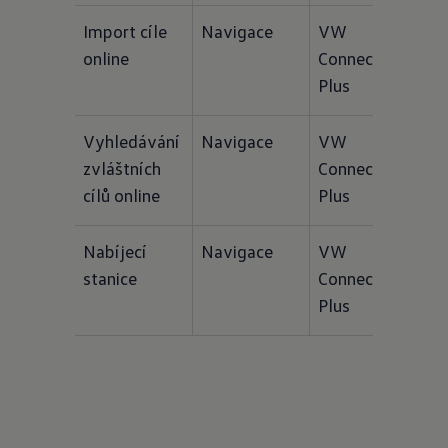
Import cíle 
Navigace
VW 
Funkc
online
Connect 
navig
Plus
Vyhledávání 
Navigace
VW 
Funkc
zvláštních 
Connect 
navig
cílů online
Plus
Nabíjecí 
Navigace
VW 
Funkc
stanice
Connect 
navig
Plus