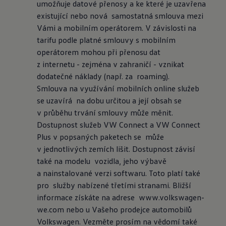
umožňuje datové přenosy a ke které je uzavřena 
existující nebo nová  samostatná smlouva mezi 
Vámi a mobilním operátorem. V závislosti na  
tarifu podle platné smlouvy s mobilním 
operátorem mohou při přenosu dat  
z internetu - zejména v zahraničí - vznikat 
dodatečné náklady (např. za  roaming).

Smlouva na využívání mobilních online služeb 
se uzavírá  na dobu určitou a její obsah se 
v průběhu trvání smlouvy může měnit.  
Dostupnost služeb VW Connect a VW Connect 
Plus v popsaných paketech se  může 
v jednotlivých zemích lišit. Dostupnost závisí 
také na modelu  vozidla, jeho výbavě 
a nainstalované verzi softwaru. Toto platí také 
pro  služby nabízené třetími stranami. Bližší 
informace získáte na adrese  www.volkswagen-
we.com nebo u Vašeho prodejce automobilů 
Volkswagen. Vezměte prosím na vědomí také 