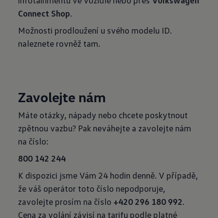
infotainmentu ve vozidle nebo přes
Volkswagen
Connect Shop
.
Možnosti prodloužení u svého modelu ID.
naleznete rovněž tam.
Zavolejte nám
Máte otázky, nápady nebo chcete poskytnout
zpětnou vazbu? Pak neváhejte a zavolejte nám
na číslo:
800 142 244
K dispozici jsme Vám 24 hodin denně. V případě,
že váš operátor toto číslo nepodporuje,
zavolejte prosím na číslo
+420 296 180 992
.
Cena za volání závisí na tarifu podle platné