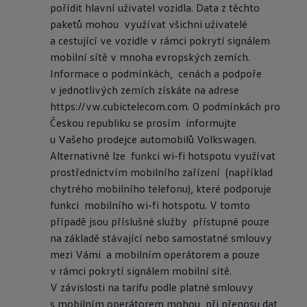
pořídit hlavní uživatel vozidla. Data z těchto 
paketů mohou  využívat všichni uživatelé 
a cestující ve vozidle v rámci pokrytí signálem 
mobilní sítě v mnoha evropských zemích. 
Informace o podmínkách,  cenách a podpoře 
v jednotlivých zemích získáte na adrese  
https://vw.cubictelecom.com. O podmínkách pro 
Českou republiku se prosím  informujte 
u Vašeho prodejce automobilů Volkswagen. 
Alternativně lze  funkci wi-fi hotspotu využívat 
prostřednictvím mobilního zařízení  (například 
chytrého mobilního telefonu), které podporuje 
funkci  mobilního wi-fi hotspotu. V tomto 
případě jsou příslušné služby  přístupné pouze 
na základě stávající nebo samostatné smlouvy 
mezi Vámi  a mobilním operátorem a pouze 
v rámci pokrytí signálem mobilní sítě. 
V závislosti na tarifu podle platné smlouvy 
s mobilním operátorem mohou  při přenosu dat 