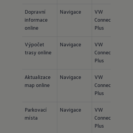
Dopravní 
Navigace
VW 
Funkc
informace 
Connect 
navig
online
Plus
Výpočet 
Navigace
VW 
Funkc
trasy online
Connect 
navig
Plus
Aktualizace 
Navigace
VW 
Funkc
map online
Connect 
navig
Plus
Parkovací 
Navigace
VW 
Funkc
místa
Connect 
navig
Plus