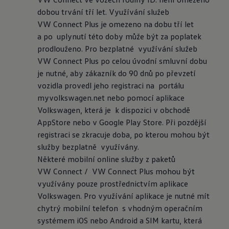
dobou trvání tří let. Využívání služeb 
VW Connect Plus je omezeno na dobu tří let 
a po  uplynutí této doby může být za poplatek 
prodlouženo. Pro bezplatné  využívání služeb 
VW Connect Plus po celou úvodní smluvní dobu 
je nutné, aby zákazník do 90 dnů po převzetí 
vozidla provedl jeho registraci na  portálu 
myvolkswagen.net nebo pomocí aplikace 
Volkswagen, která je  k dispozici v obchodě 
AppStore nebo v Google Play Store. Při pozdější  
registraci se zkracuje doba, po kterou mohou být 
služby bezplatně  využívány.

Některé mobilní online služby z paketů 
VW Connect /  VW Connect Plus mohou být 
využívány pouze prostřednictvím aplikace 
Volkswagen. Pro využívání aplikace je nutné mít 
chytrý mobilní telefon  s vhodným operačním 
systémem iOS nebo Android a SIM kartu, která  