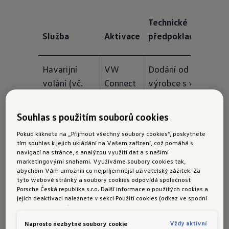
Technické
Služba
Aktivace
předpoklady
Havarijní 
VW 
Dodání od 
volání (vč. 
Connect
výrobce s verzí 
datových 
min. ID. Software 
paketů)
3.0
Souhlas s použitím souborů cookies
Pokud kliknete na „Přijmout všechny soubory cookies“, poskytnete
Stav vozidla 
VW 
-
tím souhlas k jejich ukládání na Vašem zařízení, což pomáhá s
(včetně 
Connect
navigací na stránce, s analýzou využití dat a s našimi
marketingovými snahami. Využíváme soubory cookies tak,
paketu 
abychom Vám umožnili co nejpříjemnější uživatelský zážitek. Za
Světla & 
tyto webové stránky a soubory cookies odpovídá společnost
Porsche Česká republika s.r.o. Další informace o použitých cookies a
výhled)
jejich deaktivaci naleznete v sekci Použití cookies (odkaz ve spodní
části této stránky).
Poloha 
VW 
-
Vždy aktivní
Naprosto nezbytné soubory cookie