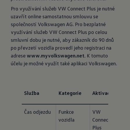
Pro využívání služeb VW Connect Plus je nutné
uzavřít online samostatnou smlouvu se
společností Volkswagen AG. Pro bezplatné
využívání služeb VW Connect Plus po celou
smluvní dobu je nutné, aby zákazník do 90 dnů
po převzetí vozidla provedl jeho registraci na
adrese
www.myvolkswagen.net
. K tomuto
účelu je možné využít také aplikaci Volkswagen.
Techn
Služba
Kategorie
Aktivace
před
Čas odjezdu
Funkce 
VW 
-
vozidla
Connect 
Plus