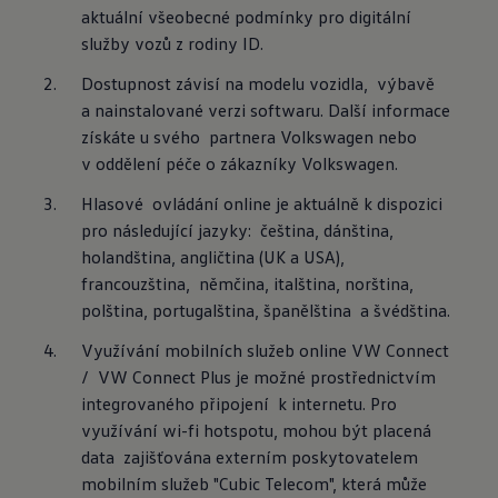
aktuální všeobecné podmínky pro digitální  
služby vozů z rodiny ID.
Dostupnost závisí na modelu vozidla,  výbavě 
a nainstalované verzi softwaru. Další informace 
získáte u svého  partnera Volkswagen nebo 
v oddělení péče o zákazníky Volkswagen.
Hlasové  ovládání online je aktuálně k dispozici 
pro následující jazyky:  čeština, dánština, 
holandština, angličtina (UK a USA), 
francouzština,  němčina, italština, norština, 
polština, portugalština, španělština  a švédština.
Využívání mobilních služeb online VW Connect 
/  VW Connect Plus je možné prostřednictvím 
integrovaného připojení  k internetu. Pro 
využívání wi-fi hotspotu, mohou být placená 
data  zajišťována externím poskytovatelem 
mobilním služeb "Cubic Telecom", která může 