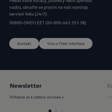
Pokud máte dotazy, podněty nebo zpětnou
vazbu, obraťte se prosím na naši nonstop
servisní linku (24/7):
00800-ONEFLEET (00-800-663 353 38)
Kontakt
Více o Fleet Interface
Newsletter
K
Přihlaste se k odběru novinek »
Ví