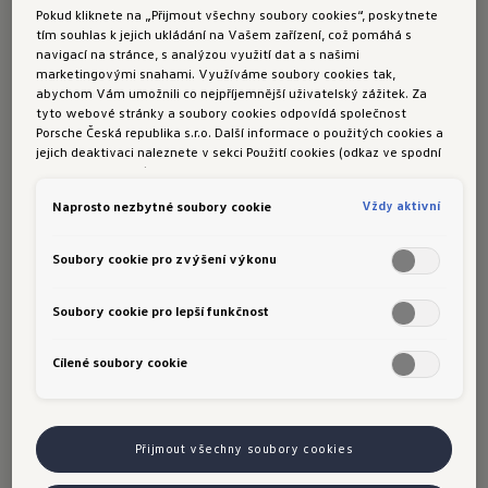
Pokud kliknete na „Přijmout všechny soubory cookies“, poskytnete
tím souhlas k jejich ukládání na Vašem zařízení, což pomáhá s
navigací na stránce, s analýzou využití dat a s našimi
marketingovými snahami. Využíváme soubory cookies tak,
Zůstaňte s Fleet Interface Data v obraze –
abychom Vám umožnili co nejpříjemnější uživatelský zážitek. Za
digitálně a jednoduše: Pro efektivnější správu
tyto webové stránky a soubory cookies odpovídá společnost
Porsche Česká republika s.r.o. Další informace o použitých cookies a
vašeho vozového parku získáte aktuální
jejich deaktivaci naleznete v sekci Použití cookies (odkaz ve spodní
informace o vozidlech, které zahrnují:
části této stránky).
Vždy aktivní
Naprosto nezbytné soubory cookie
Živou polohu 
Soubory cookie pro zvýšení výkonu
Údaje o údržbě
Stav paliva v nádrži
Soubory cookie pro lepší funkčnost
Údaje o jízdě
Cílené soubory cookie
Zbývající dojezd
Varovná hlášení
Přijmout všechny soubory cookies