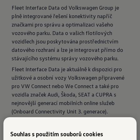
Fleet Interface Data od Volkswagen Group je
plně integrované řešení konektivity napříč
značkami pro správu a optimalizaci vašeho
vozového parku. Data o vašich flotilových
vozidlech jsou poskytována prostřednictvím
datového rozhraní a lze je integrovat přímo do
stávajícího systému správy vozového parku.
Fleet Interface Data je aktuálně k dispozici pro
užitkové a osobní vozy Volkswagen připravené
pro VW Connect nebo We Connect a také pro
vozidla značek Audi, Škoda, SEAT a CUPRA s
nejnovější generací mobilních online služeb
(Onboard Connectivity Unit 3. generace).
Přehled všech podporovaných značek a modelů
naleznete
zde
.
Souhlas s použitím souborů cookies