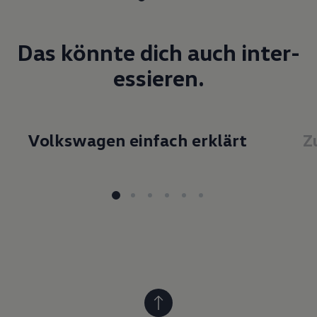
Das könnte dich auch inter­
essieren.
Volkswagen einfach erklärt
Z