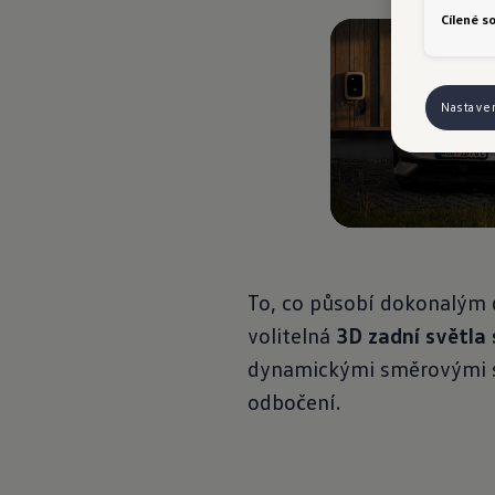
Cílené s
Nastave
To, co působí dokonalým d
volitelná
3D zadní světla 
dynamickými směrovými svě
odbočení.