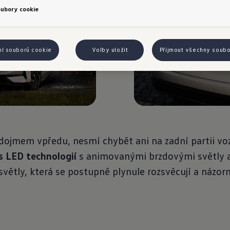
oubory cookie
ní souborů cookie
Volby uložit
Přijmout všechny soub
ojmem vpředu, nesmí chybět ani na zadní partii voz
s LED technologií
s animovanými brzdovými světly a
tly, která se postupně plynule rozsvěcují a názorn