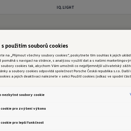
IQ.LIGHT
T
 s použitím souborů cookies
ete na „Přijmout všechny soubory cookies“, poskytnete tím souhlas k jejich ukl
ož pomáhá s navigací na stránce, s analýzou využití dat a s našimi marketingov
oubory cookies tak, abychom Vám umožnili co nejpříjemnější uživatelský zážite
nky a soubory cookies odpovídá společnost Porsche Česká republika s.r.o. Další
ový model ID.7 prezentuje skutečným highlightem:
in
ookies a jejich deaktivaci naleznete v sekci Použití cookies (odkaz ve spodní část
ogie LED-Matrix
umožňuje jízdu s trvale zapnutými 
ání ostatních účastníků silničního provozu.¹ Mezi 
o nezbytné soubory cookie
 umístěn elegantní
světelný pás
s centrálním logem 
lomety se krátce rozsvítí, jako by na vás mrkaly. Vaše
 cookie pro zvýšení výkonu
cookie pro lepší funkčnost