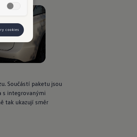
ory cookies
u. Součástí paketu jsou
 s integrovanými
ě tak ukazují směr