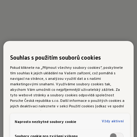
Souhlas s použitím souborů cookies
Pokud kliknete na „Přijmout všechny soubory cookies“, poskytnete
tím souhlas k jejich ukládání na Vašem zařízení, což pomáhá s
navigací na stránce, s analýzou využití dat a s našimi
marketingovými snahami. Využíváme soubory cookies tak,
abychom Vám umožnili co nejpříjemnější uživatelský zážitek. Za
tyto webové stránky a soubory cookies odpovídá společnost
Porsche Česká republika s.r.o. Další informace o použitých cookies a
jejich deaktivaci naleznete v sekci Použití cookies (odkaz ve spodní
části této stránky).
Vždy aktivní
Naprosto nezbytné soubory cookie
Soubory cookie pro zvýšení výkonu