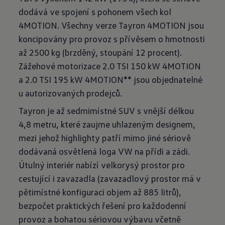
dodává ve spojení s pohonem všech kol
4MOTION. Všechny verze Tayron 4MOTION jsou
koncipovány pro provoz s přívěsem o hmotnosti
až 2500 kg (brzděný, stoupání 12 procent).
Zážehové motorizace 2.0 TSI 150 kW 4MOTION
a 2.0 TSI 195 kW 4MOTION** jsou objednatelné
u autorizovaných prodejců.
Tayron je až sedmimístné SUV s vnější délkou
4,8 metru, které zaujme uhlazeným designem,
mezi jehož highlighty patří mimo jiné sériově
dodávaná osvětlená loga VW na přídi a zádi.
Útulný interiér nabízí velkorysý prostor pro
cestující i zavazadla (zavazadlový prostor má v
pětimístné konfiguraci objem až 885 litrů),
bezpočet praktických řešení pro každodenní
provoz a bohatou sériovou výbavu včetně