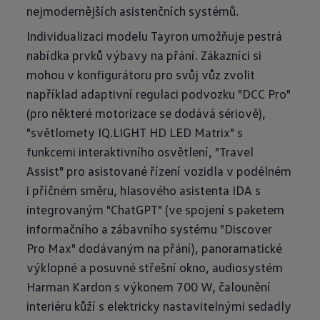
nejmodernějších asistenčních systémů.
Individualizaci modelu Tayron umožňuje pestrá
nabídka prvků výbavy na přání. Zákazníci si
mohou v konfigurátoru pro svůj vůz zvolit
například adaptivní regulaci podvozku "DCC Pro"
(pro některé motorizace se dodává sériově),
"světlomety IQ.LIGHT HD LED Matrix" s
funkcemi interaktivního osvětlení, "Travel
Assist" pro asistované řízení vozidla v podélném
i příčném směru, hlasového asistenta IDA s
integrovaným "ChatGPT" (ve spojení s paketem
informačního a zábavního systému "Discover
Pro Max" dodávaným na přání), panoramatické
výklopné a posuvné střešní okno, audiosystém
Harman Kardon s výkonem 700 W, čalounění
interiéru kůží s elektricky nastavitelnými sedadly