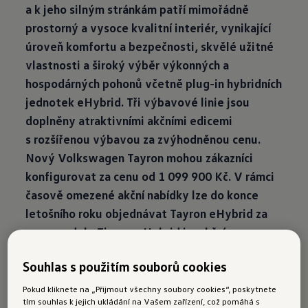
a k jeho silným stránkám patří mimořádně
prostorný a vysoce kvalitní interiér, vynikající
úroveň komfortu a bezpečnosti, skvělé užitné
vlastnosti a široký výběr výkonných a
hospodárných pohonů včetně plug-in hybridních
jednotek eHybrid. Tři výbavové linie jsou
doplněny atraktivními akčními edicemi
s rozšířenou výbavou za zvýhodněnou cenu.
Nový Volkswagen Tayron mohou zákazníci
konfigurovat za cenu od 1 099 900 Kč. V rámci
časově omezené akční nabídky lze do konce
letošního roku objednávat Tayron eHybrid za
cenu modelu Tiguan eHybrid i v akčním
provedení People a R-Line People.
Souhlas s použitím souborů cookies
Pokud kliknete na „Přijmout všechny soubory cookies“, poskytnete
tím souhlas k jejich ukládání na Vašem zařízení, což pomáhá s