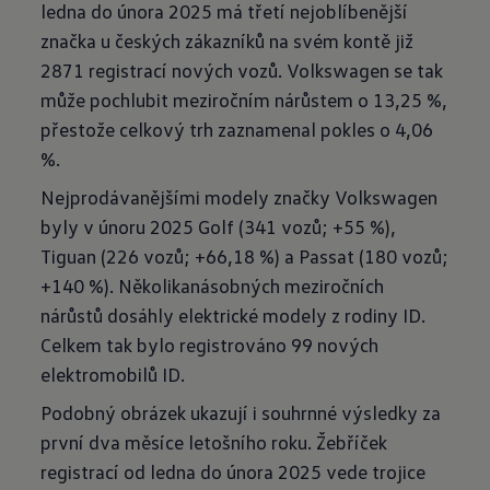
ledna do února 2025 má třetí nejoblíbenější
značka u českých zákazníků na svém kontě již
2871 registrací nových vozů. Volkswagen se tak
může pochlubit meziročním nárůstem o 13,25 %,
přestože celkový trh zaznamenal pokles o 4,06
%.
Nejprodávanějšími modely značky Volkswagen
byly v únoru 2025 Golf (341 vozů; +55 %),
Tiguan (226 vozů; +66,18 %) a Passat (180 vozů;
+140 %). Několikanásobných meziročních
nárůstů dosáhly elektrické modely z rodiny ID.
Celkem tak bylo registrováno 99 nových
elektromobilů ID.
Podobný obrázek ukazují i souhrnné výsledky za
první dva měsíce letošního roku. Žebříček
registrací od ledna do února 2025 vede trojice