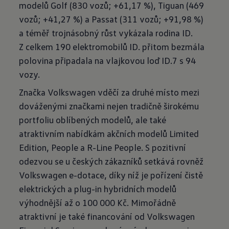
modelů Golf (830 vozů; +61,17 %), Tiguan (469
vozů; +41,27 %) a Passat (311 vozů; +91,98 %)
a téměř trojnásobný růst vykázala rodina ID.
Z celkem 190 elektromobilů ID. přitom bezmála
polovina připadala na vlajkovou loď ID.7 s 94
vozy.
Značka Volkswagen vděčí za druhé místo mezi
dováženými značkami nejen tradičně širokému
portfoliu oblíbených modelů, ale také
atraktivním nabídkám akčních modelů Limited
Edition, People a R-Line People. S pozitivní
odezvou se u českých zákazníků setkává rovněž
Volkswagen e-dotace, díky níž je pořízení čistě
elektrických a plug-in hybridních modelů
výhodnější až o 100 000 Kč. Mimořádně
atraktivní je také financování od Volkswagen