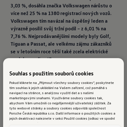
3,03 %, dosáhla značka Volkswagen nárůstu o
více než 25 % na 1380 registrací nových vozů.
Volkswagen tím navázal na úspěšný leden a
výrazně posílil svůj tržní podíl – z 6,01 % na
7,76 %. Nejprodávanějšími modely byly Golf,
Tiguan a Passat, ale velkému zájmu zákazníků
se v letošním roce těší také zcela elektrické
modely z rodiny ID.
Souhlas s použitím souborů cookies
Pokud kliknete na „Přijmout všechny soubory cookies“, poskytnete
tím souhlas k jejich ukládání na Vašem zařízení, což pomáhá s
navigací na stránce, s analýzou využití dat a s našimi
„Ostré tempo, s nímž jsme vstoupili do
marketingovými snahami. Využíváme soubory cookies tak,
letošního roku, hodláme udržovat i nadále,“ říká
abychom Vám umožnili co nejpříjemnější uživatelský zážitek. Za
tyto webové stránky a soubory cookies odpovídá společnost
o úspěšných prodejních výsledcích za měsíc únor
Porsche Česká republika s.r.o. Další informace o použitých cookies a
Jakub Šebesta, vedoucí divize Volkswagen
jejich deaktivaci naleznete v sekci Použití cookies (odkaz ve spodní
části této stránky).
společnosti Porsche Česká republika, a dodává: