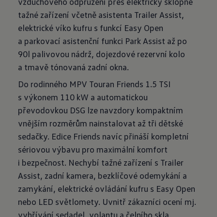
vzduchového odpružení přes elektricky sklopné
tažné zařízení včetně asistenta Trailer Assist,
elektrické víko kufru s funkcí Easy Open
a parkovací asistenční funkci Park Assist až po
90l palivovou nádrž, dojezdové rezervní kolo
a tmavě tónovaná zadní okna.
Do rodinného MPV Touran Friends 1.5 TSI
s výkonem 110 kW a automatickou
převodovkou DSG lze navzdory kompaktním
vnějším rozměrům nainstalovat až tři dětské
sedačky. Edice Friends navíc přináší kompletní
sériovou výbavu pro maximální komfort
i bezpečnost. Nechybí tažné zařízení s Trailer
Assist, zadní kamera, bezklíčové odemykání a
zamykání, elektrické ovládání kufru s Easy Open
nebo LED světlomety. Uvnitř zákazníci ocení mj.
vyhřívání sedadel, volantu a čelního skla.