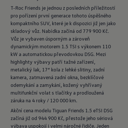
T-Roc Friends je jednou z posledních příležitostí
pro pořízení první generace tohoto úspěšného
kompaktního SUV, které je k dispozici již jen jako
skladový vůz. Nabídka začíná od 779 900 Kč.
Vůz je vybaven úsporným a zároveň
dynamickým motorem 1.5 TSI s výkonem 110
kW a automatickou převodovkou DSG. Mezi
highlighty výbavy patří tažné zařízení,
metalický lak, 17“ kola z lehké slitiny, zadní
kamera, zatmavená zadní okna, bezklíčové
odemykání a zamykání, kožený vyhřívaný
multifunkční volat s tlačítky a prodloužená
záruka na 4 roky / 120 000 km.
Akční cena modelu Tiguan Friends 1.5 eTSI DSG
začíná již od 944 900 Kč, přestože jeho sériová
výbava uspokojí i velmi náročné řidiče. Jeden