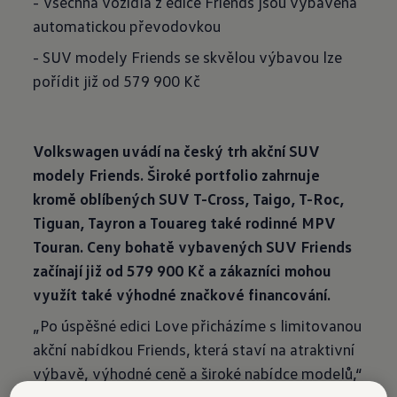
- Všechna vozidla z edice Friends jsou vybavena
automatickou převodovkou
- SUV modely Friends se skvělou výbavou lze
pořídit již od 579 900 Kč
Volkswagen uvádí na český trh akční SUV
modely Friends. Široké portfolio zahrnuje
kromě oblíbených SUV T-Cross, Taigo, T-Roc,
Tiguan, Tayron a Touareg také rodinné MPV
Touran. Ceny bohatě vybavených SUV Friends
začínají již od 579 900 Kč a zákazníci mohou
využít také výhodné značkové financování.
„Po úspěšné edici Love přicházíme s limitovanou
akční nabídkou Friends, která staví na atraktivní
výbavě, výhodné ceně a široké nabídce modelů,“