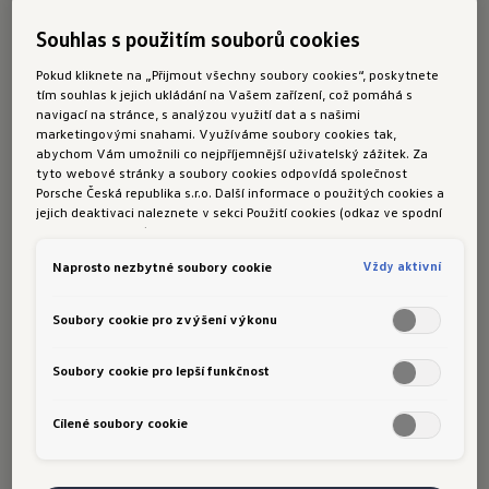
říká Jakub Šebesta, vedoucí divize Volkswagen
společnosti Porsche Česká republika. „Kromě
Souhlas s použitím souborů cookies
našich populárních SUV modelů nyní nabízíme v
Pokud kliknete na „Přijmout všechny soubory cookies“, poskytnete
akční nabídce Friends také rodinné MPV Touran,
tím souhlas k jejich ukládání na Vašem zařízení, což pomáhá s
navigací na stránce, s analýzou využití dat a s našimi
které díky své praktičnosti a prostoru osloví
marketingovými snahami. Využíváme soubory cookies tak,
především vícečetné rodiny.“
abychom Vám umožnili co nejpříjemnější uživatelský zážitek. Za
tyto webové stránky a soubory cookies odpovídá společnost
Zákazníci si mohou vybírat z okamžitě
Porsche Česká republika s.r.o. Další informace o použitých cookies a
jejich deaktivaci naleznete v sekci Použití cookies (odkaz ve spodní
dostupných skladových vozů, nebo si je
části této stránky).
nakonfigurovat přesně podle svých představ. V
Vždy aktivní
Naprosto nezbytné soubory cookie
obou případech získají bohatou výbavu včetně
automatické převodovky za atraktivní ceny.
Soubory cookie pro zvýšení výkonu
T-Cross Friends s pohonem 1.0 TSI
a automatickou převodovkou boduje nejen
Soubory cookie pro lepší funkčnost
kompaktními rozměry a obratností v městských
Cílené soubory cookie
ulicích, ale také výhodnou cenou od 579 900 Kč.
Ve výbavě nechybí bezklíčové odemykání a