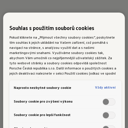
Originální pneumatiky
Volkswagen
+Tyres
Souhlas s použitím souborů cookies
Pokud kliknete na „Přijmout všechny soubory cookies“, poskytnete
Naše pneumatiky +Tyres jsou speciálně vyvinuty
tím souhlas k jejich ukládání na Vašem zařízení, což pomáhá s
navigací na stránce, s analýzou využití dat a s našimi
a testovány pro modely Volkswagen ve
marketingovými snahami. Využíváme soubory cookies tak,
spolupráci s předními výrobci pneumatik.
abychom Vám umožnili co nejpříjemnější uživatelský zážitek. Za
tyto webové stránky a soubory cookies odpovídá společnost
Výsledek: Vysoce kvalitní pneumatiky, které
Porsche Česká republika s.r.o. Další informace o použitých cookies a
odpovídají individuálním vlastnostem daného
jejich deaktivaci naleznete v sekci Použití cookies (odkaz ve spodní
části této stránky).
modelu vozidla a zajišťují špičkový výkon na
silnici.
Vždy aktivní
Naprosto nezbytné soubory cookie
Mimochodem, pneumatiky vyrobené výrobcem
Soubory cookie pro zvýšení výkonu
lze rozpoznat podle takzvaného kódu OE - kde
"OE" znamená "Original Equipment", tedy
Soubory cookie pro lepší funkčnost
"originální výbava". V případě našich originálních