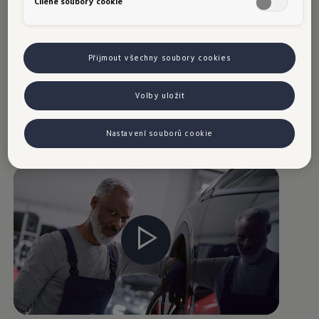
pneumatik Volkswagen +Tyres je kód OE uveden
Cílené soubory cookie
ve formě symbolu plus na boční straně
pneumatiky.
Přijmout všechny soubory cookies
Zjistěte více
Volby uložit
Nastavení souborů cookie