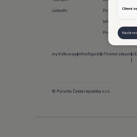
Cílené s
LinkedIn
Prohlášení o shod
Informace o bezpe
Prohlášení o příst
Nastave
myVolkswagen
Konfigurátor
Firemní zákazníci
E
© Porsche Česká republika s.r.o.