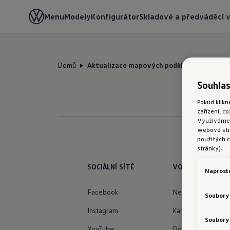
Menu
Modely
Konfigurátor
Skladové a předváděcí 
Domů
Aktualizace mapových podkladů
Souhlas
Pokud klikn
zařízení, c
Využíváme s
webové strá
použitých c
stránky).
SOCIÁLNÍ SÍTĚ
VOLKSWAGEN
Naprost
Facebook
Newsletter
Soubory
Instagram
Kariéra
Soubory 
YouTube
Doklad o původu z