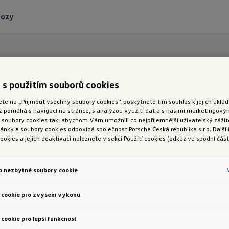
vozy
 s použitím souborů cookies
ete na „Přijmout všechny soubory cookies“, poskytnete tím souhlas k jejich ukl
ož pomáhá s navigací na stránce, s analýzou využití dat a s našimi marketingov
oubory cookies tak, abychom Vám umožnili co nejpříjemnější uživatelský zážite
nky a soubory cookies odpovídá společnost Porsche Česká republika s.r.o. Další
ookies a jejich deaktivaci naleznete v sekci Použití cookies (odkaz ve spodní část
SERVIS
o nezbytné soubory cookie
Svolávací akce
 cookie pro zvýšení výkonu
Recyklace
cookie pro lepší funkčnost
boží
Informace pro nezávislé oprávce