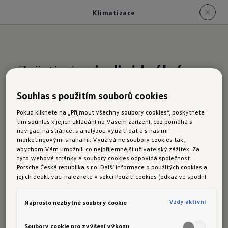
Klimatizace
Zajistí vám
individuální
cestovní klima
Souhlas s použitím souborů cookies
Pokud kliknete na „Přijmout všechny soubory cookies“, poskytnete
Klimatizace Air Care Climatronic
tím souhlas k jejich ukládání na Vašem zařízení, což pomáhá s
navigací na stránce, s analýzou využití dat a s našimi
Pyl, spory, saze z nafty jemný prach i ostatní
marketingovými snahami. Využíváme soubory cookies tak,
abychom Vám umožnili co nejpříjemnější uživatelský zážitek. Za
alergeny musí zůstat venku, protože se do
tyto webové stránky a soubory cookies odpovídá společnost
vozu Touran prostě nedostanou. Zdravý
Porsche Česká republika s.r.o. Další informace o použitých cookies a
jejich deaktivaci naleznete v sekci Použití cookies (odkaz ve spodní
vzduch je v interiéru vozu samozřejmostí.
části této stránky).
Funkce čištění vzduchu a antilergenní filtr
Vždy aktivní
Naprosto nezbytné soubory cookie
nepustí nežádoucí cestující dovnitř. Vzduch
uvnitř vozu je tak čistší než venku.
Soubory cookie pro zvýšení výkonu