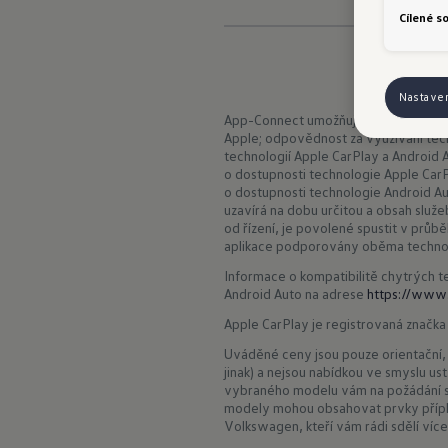
Cílené s
Nastave
App-Connect umožňuje využívání tech
Apple; odpovědnost za využívání tec
technologií Apple CarPlay a Android A
o dostupnosti technologie Apple Car
o dostupnosti technologie Android A
uzavírá na dobu určitou a obsah slu
od řízení, je povolené spustit v průb
aplikace podporovány oběma techno
Informace o kompatibilitě chytrých t
Android Auto na adrese
https://www.
Apple CarPlay je registrovaná značka 
Uváděné ceny jsou pouze orientační,
jinak) a nejsou nabídkou ve smyslu us
vybraného modelu vám na požádání sd
modely mohou obsahovat prvky přípl
Volkswagen, kteří vám rádi sdělí více