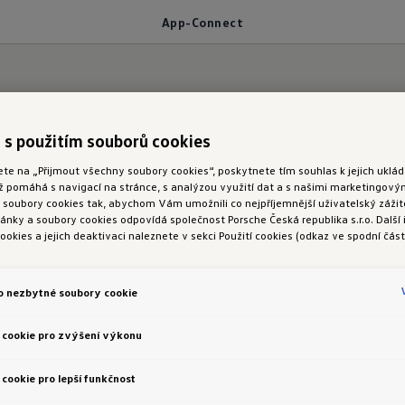
App-Connect
 s použitím souborů cookies
kace uložené ve vašem chytrém telefonu
ete na „Přijmout všechny soubory cookies“, poskytnete tím souhlas k jejich ukl
ož pomáhá s navigací na stránce, s analýzou využití dat a s našimi marketingov
nect
oubory cookies tak, abychom Vám umožnili co nejpříjemnější uživatelský zážite
nky a soubory cookies odpovídá společnost Porsche Česká republika s.r.o. Další
ookies a jejich deaktivaci naleznete v sekci Použití cookies (odkaz ve spodní část
onování nebo přístup k funkcím navigace: Díky sof
o nezbytné soubory cookie
ctvím displeje ve vozidle jednoduše ovládat vybrané
en může být k vozidlu připojen na přání také bezdr
 cookie pro zvýšení výkonu
ect
cookie pro lepší funkčnost