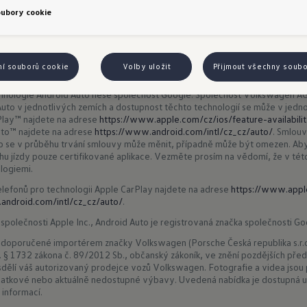
oubory cookie
ní souborů cookie
Volby uložit
Přijmout všechny soub
nologií Apple CarPlay a Android Auto. Odpovědnost za využívání technolo
hnologie Android Auto nese společnost Google. Společnost Volkswagen AG
uto v jednotlivých zemích a dostupnost těchto technologií se může v jednot
Play™ najdete na adrese
https://www.apple.com/cz/ios/feature-availabili
uto™ najdete na adrese
https://www.android.com/intl/cz_cz/auto/
. Smlouv
žeb se v průběhu trvání smlouvy může měnit, případně může být omezen. Ab
ěhu jízdy pouze certifikované aplikace. Vezměte prosím na vědomí, že v tét
logiemi.
elefonů pro technologii Apple CarPlay najdete na adrese
https://www.appl
android.com/intl/cz_cz/auto/
.
společnosti Apple Inc., Android Auto je registrovaná značka společnosti Go
 doporučené importérem značky Volkswagen (Porsche Česká republika s.r.o
t. § 1732 zákona č. 89/2012 Sb., občanský zákoník, ve znění pozdějších předp
ělí váš autorizovaný prodejce vozů Volkswagen. Fotografie a videa jsou p
atkové nebo aktuálně nedostupné výbavy. Uvedená nabídka je dostupná u
 informací.