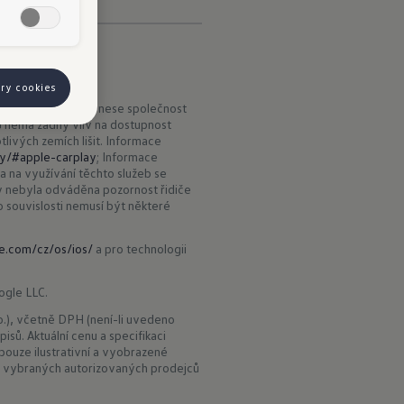
ory cookies
gie Apple CarPlay nese společnost
 nemá žádný vliv na dostupnost
livých zemích lišit. Informace
ty/#apple-carplay
; Informace
a na využívání těchto služeb se
y nebyla odváděna pozornost řidiče
o souvislosti nemusí být některé
e.com/cz/os/ios/
a pro technologii
ogle LLC.
.), včetně DPH (není-li uvedeno
isů. Aktuální cenu a specifikaci
ouze ilustrativní a vyobrazené
 vybraných autorizovaných prodejců