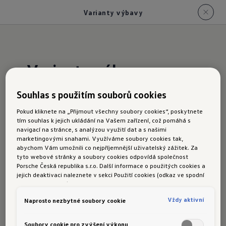
Varianty výbavy
Varianty výbavy
Souhlas s použitím souborů cookies
Elegance
Pokud kliknete na „Přijmout všechny soubory cookies“, poskytnete
tím souhlas k jejich ukládání na Vašem zařízení, což pomáhá s
Jestliže se rozhodnete pro variantu výbavy
navigací na stránce, s analýzou využití dat a s našimi
Elegance, bude váš Touareg zářit díky elegantní
marketingovými snahami. Využíváme soubory cookies tak,
abychom Vám umožnili co nejpříjemnější uživatelský zážitek. Za
světelné signatuře přední partie, jejíž součástí
tyto webové stránky a soubory cookies odpovídá společnost
jsou světlomety HD-Matrix; na zadní partii pak
Porsche Česká republika s.r.o. Další informace o použitých cookies a
jejich deaktivaci naleznete v sekci Použití cookies (odkaz ve spodní
zapůsobí 3D LED světly a osvětleným logem.
části této stránky).
Akcenty interiéru dodá paket výbavy v kůži
Vždy aktivní
Naprosto nezbytné soubory cookie
Vienna, přední nástupní prahové lišty
z ušlechtilé oceli a na přání také dekory z hliníku
Soubory cookie pro zvýšení výkonu