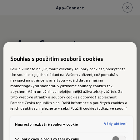
App-Connect
App-Connect
Souhlas s použitím souborů cookies
Rozhraní App Connect Vám umožní ve vašem
Pokud kliknete na „Přijmout všechny soubory cookies“, poskytnete
automobilu pohodlně využívat aplikace z vašeho
tím souhlas k jejich ukládání na Vašem zařízení, což pomáhá s
chytrého telefonu. Prostřednictvím rozhraní
navigací na stránce, s analýzou využití dat a s našimi
marketingovými snahami. Využíváme soubory cookies tak,
můžete přenést hudbu, zprávy, mapy nebo
abychom Vám umožnili co nejpříjemnější uživatelský zážitek. Za
audioknihy na displej infotainment systému, kde
tyto webové stránky a soubory cookies odpovídá společnost
Porsche Česká republika s.r.o. Další informace o použitých cookies a
je můžete ve vašem zorném poli pohodlně
jejich deaktivaci naleznete v sekci Použití cookies (odkaz ve spodní
ovládat. Pro připojení chytrého telefonu jsou
části této stránky).
k dispozici dvě technologie -
Apple CarPlay
Vždy aktivní
Naprosto nezbytné soubory cookie
a
Android Auto od společnosti Google
. Velmi
příjemná je
možnost bezdrátového připojení
Soubory cookie pro zvýšení výkonu