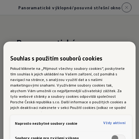
Panoramatické výklopné/posuvné střešní okno
Panoramatické
výklopné/posuvné střešní
Souhlas s použitím souborů cookies
okno
Pokud kliknete na „Přijmout všechny soubory cookies“, poskytnete
tím souhlas k jejich ukládání na Vašem zařízení, což pomáhá s
navigací na stránce, s analýzou využití dat a s našimi
Volitelné panoramatické výklopné/posuvné
marketingovými snahami. Využíváme soubory cookies tak,
střešní okno s elektrickým ovládáním je
abychom Vám umožnili co nejpříjemnější uživatelský zážitek. Za
tyto webové stránky a soubory cookies odpovídá společnost
skutečným magnetem pro okolní pohledy. Díky
Porsche Česká republika s.r.o. Další informace o použitých cookies a
své velké prosklené ploše zajišťuje v interiéru
jejich deaktivaci naleznete v sekci Použití cookies (odkaz ve spodní
části této stránky).
vozu více světla a cestujícím poskytuje ničím
nerušený výhled na oblohu. Roleta s elektrickým
Vždy aktivní
Naprosto nezbytné soubory cookie
ovládáním pak chrání před ostrými slunečními
Soubory cookie pro zvýšení výkonu