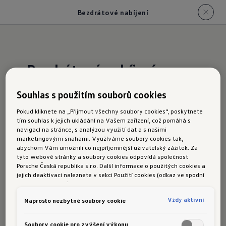
Bezdrátové nabíjení
Bezdrátové nabíjení
Souhlas s použitím souborů cookies
Pohodlné telefonování při řízení automobilu?
Pokud kliknete na „Přijmout všechny soubory cookies“, poskytnete
Telefonní rozhraní vám nabízí vše, co k tomu
tím souhlas k jejich ukládání na Vašem zařízení, což pomáhá s
potřebujte. Součástí handsfree sady je mikrofon
navigací na stránce, s analýzou využití dat a s našimi
marketingovými snahami. Využíváme soubory cookies tak,
ve střešní konzole; vysokou kvalitu hlasové
abychom Vám umožnili co nejpříjemnější uživatelský zážitek. Za
výstupu pak zajistí interní reproduktory.
tyto webové stránky a soubory cookies odpovídá společnost
Porsche Česká republika s.r.o. Další informace o použitých cookies a
Odkládací přihrádka vpředu umožňuje
jejich deaktivaci naleznete v sekci Použití cookies (odkaz ve spodní
bezdrátové indukční nabíjení až pro dva mobilní
části této stránky).
telefony s výkonem 15 W a s chlazením
Vždy aktivní
Naprosto nezbytné soubory cookie
nabíjených přístrojů. Podmínkou je, že telefony
podporují standard Qi. Optimální kvalitu příjmu
Soubory cookie pro zvýšení výkonu