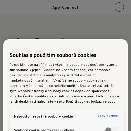
App-Connect
App-Connect
Souhlas s použitím souborů cookies
Rozhraní App Connect vám umožní ve vašem
Pokud kliknete na „Přijmout všechny soubory cookies“, poskytnete
automobilu pohodlně využívat aplikace z vašeho
tím souhlas k jejich ukládání na Vašem zařízení, což pomáhá s
chytrého telefonu. Prostřednictvím rozhraní
navigací na stránce, s analýzou využití dat a s našimi
marketingovými snahami. Využíváme soubory cookies tak,
můžete přenést hudbu, zprávy, mapy nebo
abychom Vám umožnili co nejpříjemnější uživatelský zážitek. Za
audioknihy na displej infotainment systému, kde
tyto webové stránky a soubory cookies odpovídá společnost
Porsche Česká republika s.r.o. Další informace o použitých cookies a
je můžete ve vašem zorném poli pohodlně
jejich deaktivaci naleznete v sekci Použití cookies (odkaz ve spodní
ovládat. Pro připojení chytrého telefonu jsou
části této stránky).
k dispozici dvě technologie - Apple CarPlay
Vždy aktivní
Naprosto nezbytné soubory cookie
a Android Auto od společnosti Google. Velmi
příjemná je možnost bezdrátového připojení
Soubory cookie pro zvýšení výkonu