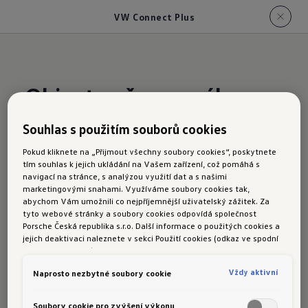
VW Connect Plus
Objevte něco nového
–
na silnici nebo v digitálním
Souhlas s použitím souborů cookies
prostoru
Pokud kliknete na „Přijmout všechny soubory cookies“, poskytnete
tím souhlas k jejich ukládání na Vašem zařízení, což pomáhá s
navigací na stránce, s analýzou využití dat a s našimi
VW Connect Plus
marketingovými snahami. Využíváme soubory cookies tak,
abychom Vám umožnili co nejpříjemnější uživatelský zážitek. Za
Celý svět digitální služeb Volkswagen
tyto webové stránky a soubory cookies odpovídá společnost
Porsche Česká republika s.r.o. Další informace o použitých cookies a
posouvá konektivitu vozu Taigo na vyšší
jejich deaktivaci naleznete v sekci Použití cookies (odkaz ve spodní
úroveň: Volitelné služby VW Connect Plus
části této stránky).
nabízejí další inteligentní technologie.
Vždy aktivní
Naprosto nezbytné soubory cookie
Mezi patří např. inteligentní navigace, která
Soubory cookie pro zvýšení výkonu