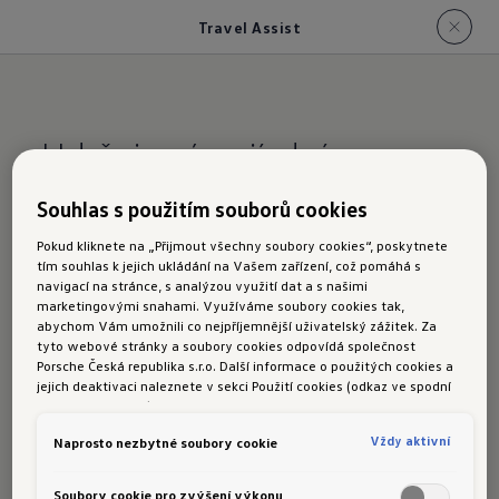
Travel Assist
Udržuje vás v jízdním
pruhu.
A udržuje také
Souhlas s použitím souborů cookies
odstup od ostatních
Pokud kliknete na „Přijmout všechny soubory cookies“, poskytnete
vozidel
tím souhlas k jejich ukládání na Vašem zařízení, což pomáhá s
navigací na stránce, s analýzou využití dat a s našimi
marketingovými snahami. Využíváme soubory cookies tak,
abychom Vám umožnili co nejpříjemnější uživatelský zážitek. Za
IQ.DRIVE Travel Assist
tyto webové stránky a soubory cookies odpovídá společnost
Porsche Česká republika s.r.o. Další informace o použitých cookies a
Nedílnou součástí výbavy asistenčního
jejich deaktivaci naleznete v sekci Použití cookies (odkaz ve spodní
části této stránky).
systému IQ.DRIVE Travel Assist, který je
k dispozici od varianty Life, je také volant
Vždy aktivní
Naprosto nezbytné soubory cookie
s kapacitními senzory. Jeho povrch je citlivý na
Soubory cookie pro zvýšení výkonu