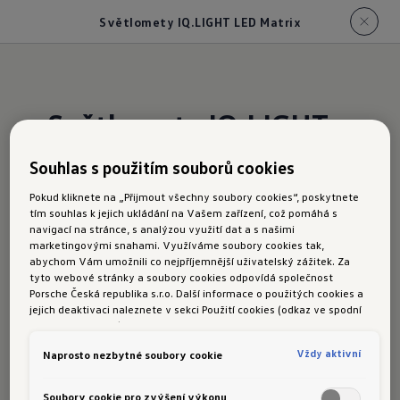
Světlomety IQ.LIGHT LED Matrix
Světlomety IQ.LIGHT
LED Matrix
Souhlas s použitím souborů cookies
Pokud kliknete na „Přijmout všechny soubory cookies“, poskytnete
T-Cross poznáte již na první pohled díky
tím souhlas k jejich ukládání na Vašem zařízení, což pomáhá s
navigací na stránce, s analýzou využití dat a s našimi
skutečnému highlightu, kterým jsou inovativní
marketingovými snahami. Využíváme soubory cookies tak,
světlomety IQ.LIGHT LED Matrix
(volitelná
abychom Vám umožnili co nejpříjemnější uživatelský zážitek. Za
tyto webové stránky a soubory cookies odpovídá společnost
výbava od varianty Life). Technologie Matrix
Porsche Česká republika s.r.o. Další informace o použitých cookies a
umožňuje jízdu s trvale zapnutými dálkovými
jejich deaktivaci naleznete v sekci Použití cookies (odkaz ve spodní
části této stránky).
světly, aniž by přitom docházelo k oslňování
Vždy aktivní
Naprosto nezbytné soubory cookie
ostatních účastníků silničního provozu.¹ Mezi
předními světlomety a logem Volkswagen je
Soubory cookie pro zvýšení výkonu