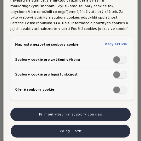
Odolávají zátěži:
Špičkové výkony při
marketingovými snahami. Využíváme soubory cookies tak,
rychlosti a zatížení např. těžkým přívěsem
abychom Vám umožnili co nejpříjemnější uživatelský zážitek. Za
tyto webové stránky a soubory cookies odpovídá společnost
nebo velkým množstvím cestovních
Porsche Česká republika s.r.o. Další informace o použitých cookies a
zavazadel.
jejich deaktivaci naleznete v sekci Použití cookies (odkaz ve spodní
části této stránky).
Vždy aktivní
Naprosto nezbytné soubory cookie
Šetří náklady:
Chrání komponenty karoserie
a podvozku před vyšším opotřebením.
Soubory cookie pro zvýšení výkonu
Soubory cookie pro lepší funkčnost
Cílené soubory cookie
Kdy je čas na
kontrolu?
Přijmout všechny soubory cookies
Od nájezdu cca 60 000 km nechte pravidelně
provádět kontrolu svých tlumičů, např. při
Volby uložit
výměně kol. Váš vůz tak bude mít optimální