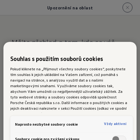
Upozornění na oblast
Mějte přehled o tom, kde se váš
Volkswagen nachází.
Souhlas s použitím souborů cookies
Upozornění na
Pokud kliknete na „Přijmout všechny soubory cookies“, poskytnete
tím souhlas k jejich ukládání na Vašem zařízení, což pomáhá s
oblast
navigací na stránce, s analýzou využití dat a s našimi
marketingovými snahami. Využíváme soubory cookies tak,
abychom Vám umožnili co nejpříjemnější uživatelský zážitek. Za
tyto webové stránky a soubory cookies odpovídá společnost
Porsche Česká republika s.r.o. Další informace o použitých cookies a
jejich deaktivaci naleznete v sekci Použití cookies (odkaz ve spodní
Upozornění na oblast vás informuje,
části této stránky).
jakmile vaše vozidlo ve vámi určených časech
Vždy aktivní
Naprosto nezbytné soubory cookie
vjede do zvolených oblastí nebo je opustí.
Aby bylo možné funkci Upozornění na oblast
Soubory cookie pro zvýšení výkonu