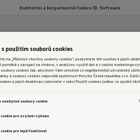
Komfortní a bezpečnostní funkce ID. Software
 s použitím souborů cookies
 bezpečněji v cíli.
ete na „Přijmout všechny soubory cookies“, poskytnete tím souhlas k jejich ukl
ož pomáhá s navigací na stránce, s analýzou využití dat a s našimi marketingov
rtní a
bezpečnostní 
oubory cookies tak, abychom Vám umožnili co nejpříjemnější uživatelský zážite
nky a soubory cookies odpovídá společnost Porsche Česká republika s.r.o. Další
ookies a jejich deaktivaci naleznete v sekci Použití cookies (odkaz ve spodní část
ID.
Software
o nezbytné soubory cookie
 cookie pro zvýšení výkonu
je chytrými komfortními a bezpečnostními funkcemi
cookie pro lepší funkčnost
ní vaše jízdy. Klimatizace, ovládací rozhraní a asis