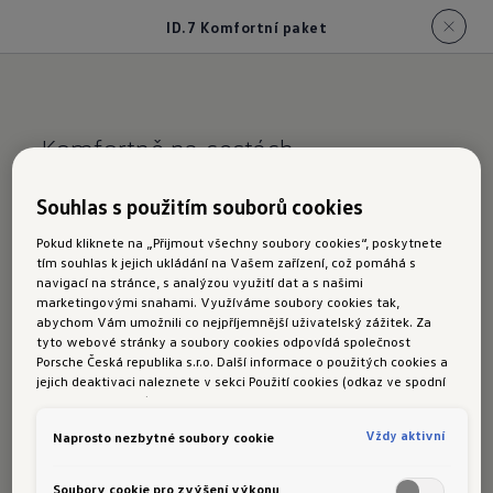
ID.7 Komfortní paket
Komfortně na cestách.
ID.7
Komfortní
Souhlas s použitím souborů cookies
paket
Pokud kliknete na „Přijmout všechny soubory cookies“, poskytnete
tím souhlas k jejich ukládání na Vašem zařízení, což pomáhá s
navigací na stránce, s analýzou využití dat a s našimi
marketingovými snahami. Využíváme soubory cookies tak,
Navigace
abychom Vám umožnili co nejpříjemnější uživatelský zážitek. Za
tyto webové stránky a soubory cookies odpovídá společnost
Bez stresu do cíle.
Porsche Česká republika s.r.o. Další informace o použitých cookies a
jejich deaktivaci naleznete v sekci Použití cookies (odkaz ve spodní
V rámci tohoto paketu si navigační systém
části této stránky).
jednoduše aktivujete dodatečně – s aktuálními
Vždy aktivní
Naprosto nezbytné soubory cookie
dopravními informacemi a zvláštními cíli.
Soubory cookie pro zvýšení výkonu