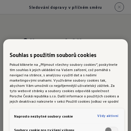
Sledování dopravy v příčném směru
Můžete vidět za
roh
Souhlas s použitím souborů cookies
Pokud kliknete na „Přijmout všechny soubory cookies“, poskytnete
tím souhlas k jejich ukládání na Vašem zařízení, což pomáhá s
Asistent pro sledování dopravy
navigací na stránce, s analýzou využití dat a s našimi
marketingovými snahami. Využíváme soubory cookies tak,
v
příčném směru
abychom Vám umožnili co nejpříjemnější uživatelský zážitek. Za
tyto webové stránky a soubory cookies odpovídá společnost
Porsche Česká republika s.r.o. Další informace o použitých cookies a
jejich deaktivaci naleznete v sekci Použití cookies (odkaz ve spodní
Volitelný asistent pro sledování dopravy
části této stránky).
v příčném směru využívá radarové senzory
Vždy aktivní
Naprosto nezbytné soubory cookie
v přední části vozu, které monitorují prostor
před vaším vozem a při rychlosti do 30 km/h
Soubory cookie pro zvýšení výkonu