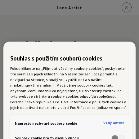
Lane Assist
Udržuje vás
v
jízdním pruhu
Souhlas s použitím souborů cookies
Pokud kliknete na „Přijmout všechny soubory cookies“, poskytnete
tím souhlas k jejich ukládání na Vašem zařízení, což pomáhá s
Lane Assist
navigací na stránce, s analýzou využití dat a s našimi
marketingovými snahami. Využíváme soubory cookies tak,
Asistent pro udržování vozu v jízdním pruhu
abychom Vám umožnili co nejpříjemnější uživatelský zážitek. Za
tyto webové stránky a soubory cookies odpovídá společnost
Lane Assist omezuje v rámci možností daných
Porsche Česká republika s.r.o. Další informace o použitých cookies a
systémem riziko nehody vyvolané ztrátou
jejich deaktivaci naleznete v sekci Použití cookies (odkaz ve spodní
části této stránky).
koncentrace. Prostřednictvím kamerového
Vždy aktivní
Naprosto nezbytné soubory cookie
modulu v uchycení vnitřního zpětného zrcátka je
snímáno vodorovné dopravní značení jízdního
Soubory cookie pro zvýšení výkonu