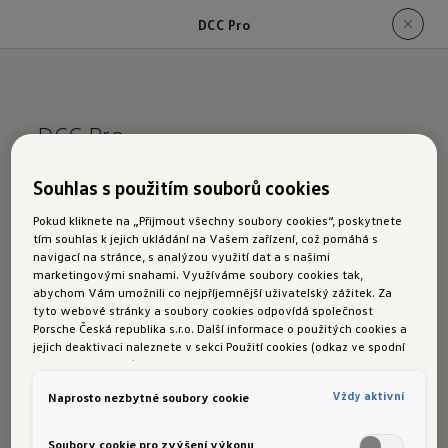
DCC Pro
DCC Pro
Souhlas s použitím souborů cookies
Jízda přesně
Pokud kliknete na „Přijmout všechny soubory cookies“, poskytnete
podle vaší
tím souhlas k jejich ukládání na Vašem zařízení, což pomáhá s
navigací na stránce, s analýzou využití dat a s našimi
marketingovými snahami. Využíváme soubory cookies tak,
aktuální potřeby
abychom Vám umožnili co nejpříjemnější uživatelský zážitek. Za
tyto webové stránky a soubory cookies odpovídá společnost
Porsche Česká republika s.r.o. Další informace o použitých cookies a
jejich deaktivaci naleznete v sekci Použití cookies (odkaz ve spodní
části této stránky).
Vždy aktivní
Naprosto nezbytné soubory cookie
Nezáleží na tom, zda jezdíte rádi sportovním
způsobem nebo preferujete komfortní způsob
Soubory cookie pro zvýšení výkonu