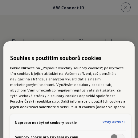
VW Connect ID.
Buďte ve spojení s vaším modelem
ID.3
Souhlas s použitím souborů cookies
VW Connect
Pokud kliknete na „Přijmout všechny soubory cookies“, poskytnete
tím souhlas k jejich ukládání na Vašem zařízení, což pomáhá s
a VW Connect Plus
navigací na stránce, s analýzou využití dat a s našimi
marketingovými snahami. Využíváme soubory cookies tak,
abychom Vám umožnili co nejpříjemnější uživatelský zážitek. Za
tyto webové stránky a soubory cookies odpovídá společnost
Volitelné služby
VW Connect
vám po
Porsche Česká republika s.r.o. Další informace o použitých cookies a
jednorázové aktivaci umožňují přístup k celé
jejich deaktivaci naleznete v sekci Použití cookies (odkaz ve spodní
části této stránky).
řadě služeb online - od informací o vozidle, až
Vždy aktivní
Naprosto nezbytné soubory cookie
po plánování servisních prohlídek.
Prostřednictvím
bezplatné aplikace
Soubory cookie pro zvýšení výkonu