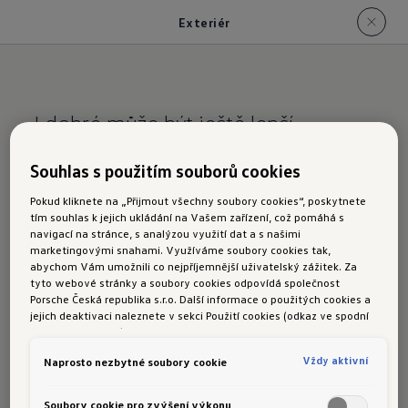
Exteriér
I dobré může být ještě lepší
Kompaktní.
Třída
Souhlas s použitím souborů cookies
Pokud kliknete na „Přijmout všechny soubory cookies“, poskytnete
tím souhlas k jejich ukládání na Vašem zařízení, což pomáhá s
ID.3 zaujme svým
klasickým kompaktním
navigací na stránce, s analýzou využití dat a s našimi
marketingovými snahami. Využíváme soubory cookies tak,
designem
a
sportovní siluetou
. Dlouhý rozvor
abychom Vám umožnili co nejpříjemnější uživatelský zážitek. Za
a krátké přesahy karoserie umožňují, aby vůz
tyto webové stránky a soubory cookies odpovídá společnost
Porsche Česká republika s.r.o. Další informace o použitých cookies a
měl nejenom
prostorný interiér
, ale zajišťují
jejich deaktivaci naleznete v sekci Použití cookies (odkaz ve spodní
i
vynikající ovladatelnost a obratnost
, která je
části této stránky).
ideální při jízdě a manévrování v městském
Vždy aktivní
Naprosto nezbytné soubory cookie
prostředí.
Soubory cookie pro zvýšení výkonu