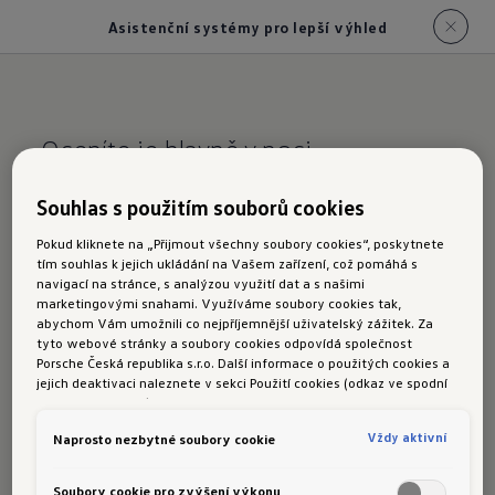
Asistenční systémy pro lepší výhled
Oceníte je hlavně v noci
Přehled asistenčních
Souhlas s použitím souborů cookies
systémů pro lepší
Pokud kliknete na „Přijmout všechny soubory cookies“, poskytnete
tím souhlas k jejich ukládání na Vašem zařízení, což pomáhá s
výhled v
ID.
Polo
navigací na stránce, s analýzou využití dat a s našimi
marketingovými snahami. Využíváme soubory cookies tak,
abychom Vám umožnili co nejpříjemnější uživatelský zážitek. Za
tyto webové stránky a soubory cookies odpovídá společnost
Porsche Česká republika s.r.o. Další informace o použitých cookies a
Pro ID. Polo jsou k dispozici následující
jejich deaktivaci naleznete v sekci Použití cookies (odkaz ve spodní
asistenční systémy pro lepší výhled:
části této stránky).
Vždy aktivní
Naprosto nezbytné soubory cookie
Světlomety IQ.LIGHT LED Matrix
Soubory cookie pro zvýšení výkonu
Dynamic Light Assist (systém dynamického 