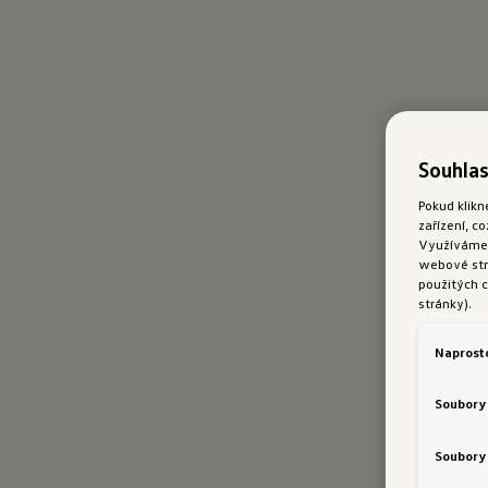
Souhlas
Pokud klikn
zařízení, c
Využíváme s
webové strá
použitých c
stránky).
Naprost
Soubory
Soubory 