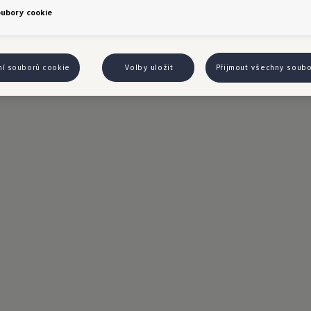
oubory cookie
ní souborů cookie
Volby uložit
Přijmout všechny soub