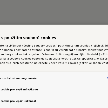
 s použitím souborů cookies
ete na „Přijmout všechny soubory cookies“, poskytnete tím souhlas k jejich ukl
ož pomáhá s navigací na stránce, s analýzou využití dat a s našimi marketingov
oubory cookies tak, abychom Vám umožnili co nejpříjemnější uživatelský zážite
nky a soubory cookies odpovídá společnost Porsche Česká republika s.r.o. Další
ookies a jejich deaktivaci naleznete v sekci Použití cookies (odkaz ve spodní část
o nezbytné soubory cookie
 cookie pro zvýšení výkonu
cookie pro lepší funkčnost