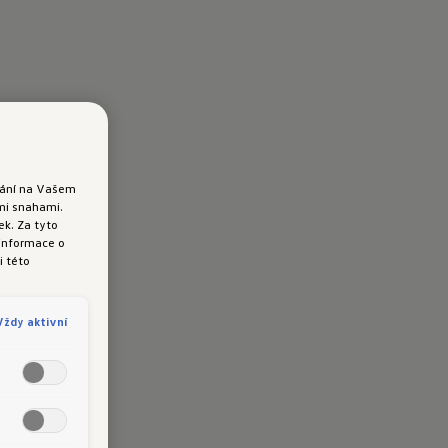
ádání na Vašem
ými snahami.
k. Za tyto
 informace o
i této
Vždy aktivní