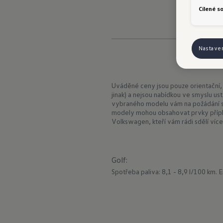
Cílené s
Nastave
Uváděné ceny jsou pouze orientační,
jinak) a nejsou nabídkou ve smyslu us
vybraného modelu vám na požádání sd
modely mohou obsahovat prvky přípl
Volkswagen, kteří vám rádi sdělí více
Golf
:
Spotřeba paliva: 8,1 - 8,9 l/100 km.
E