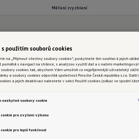
Měření zrychlení
 s použitím souborů cookies
ení
ete na „Přijmout všechny soubory cookies“, poskytnete tím souhlas k jejich ukl
ož pomáhá s navigací na stránce, s analýzou využití dat a s našimi marketingov
rychlení
oubory cookies tak, abychom Vám umožnili co nejpříjemnější uživatelský zážite
nky a soubory cookies odpovídá společnost Porsche Česká republika s.r.o. Další
ookies a jejich deaktivaci naleznete v sekci Použití cookies (odkaz ve spodní část
dovednosti a zažijte čistou radost z jízdy. Měřič zryc
o nezbytné soubory cookie
120 km/h a čtvrt míle.
 cookie pro zvýšení výkonu
nejenom testovat výkon modelu Golf R, ale poskytuj
a závodní dráhy na chování vozu při zrychlení.
cookie pro lepší funkčnost