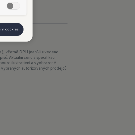
ory cookies
.), včetně DPH (není-li uvedeno
isů. Aktuální cenu a specifikaci
ouze ilustrativní a vyobrazené
 vybraných autorizovaných prodejců