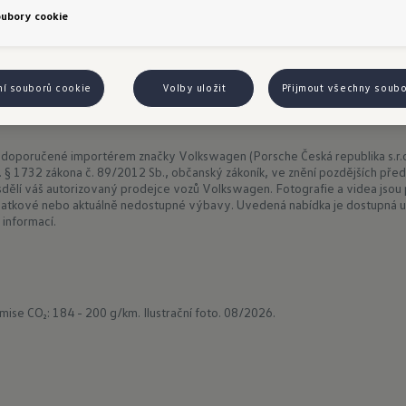
oubory cookie
ní souborů cookie
Volby uložit
Přijmout všechny soub
 doporučené importérem značky Volkswagen (Porsche Česká republika s.r.o
t. § 1732 zákona č. 89/2012 Sb., občanský zákoník, ve znění pozdějších předp
ělí váš autorizovaný prodejce vozů Volkswagen. Fotografie a videa jsou p
atkové nebo aktuálně nedostupné výbavy. Uvedená nabídka je dostupná u
 informací.
mise CO₂: 184 - 200 g/km.
Ilustrační foto. 08/2026.