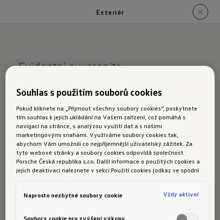
Exteriér
Evidentní suverenita
Exteriér
Souhlas s použitím souborů cookies
Pokud kliknete na „Přijmout všechny soubory cookies“, poskytnete
tím souhlas k jejich ukládání na Vašem zařízení, což pomáhá s
Sebevědomý projev až do nejmenšího detailu:
navigací na stránce, s analýzou využití dat a s našimi
marketingovými snahami. Využíváme soubory cookies tak,
Nová čelní partie se vzduchovými clonami
abychom Vám umožnili co nejpříjemnější uživatelský zážitek. Za
a nezaměnitelným designem osvětlení
tyto webové stránky a soubory cookies odpovídá společnost
Porsche Česká republika s.r.o. Další informace o použitých cookies a
v kombinaci s detaily typickými pro model "R" -
jejich deaktivaci naleznete v sekci Použití cookies (odkaz ve spodní
bočními prahy, kryty vnějších zpětných zrcátek,
části této stránky).
spodním dílem zadního nárazníku
Vždy aktivní
Naprosto nezbytné soubory cookie
a čtyřproudovým výfukovým systémem -
vytváří jedinečnou designovou kompozici, díky
Soubory cookie pro zvýšení výkonu