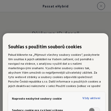
Passat eHybrid
Půjčovna ID. for all
Passat eHybrid
Souhlas s použitím souborů cookies
Pokud kliknete na „Přijmout všechny soubory cookies“, poskytnete
tím souhlas k jejich ukládání na Vašem zařízení, což pomáhá s
Půjčovné/den (2–7
Půjčovné/den (8–30
navigací na stránce, s analýzou využití dat a s našimi
dní)
dní)
marketingovými snahami. Využíváme soubory cookies tak,
abychom Vám umožnili co nejpříjemnější uživatelský zážitek. Za
tyto webové stránky a soubory cookies odpovídá společnost
Porsche Česká republika s.r.o. Další informace o použitých cookies a
999 Kč
899 Kč
jejich deaktivaci naleznete v sekci Použití cookies (odkaz ve spodní
části této stránky).
Vždy aktivní
Naprosto nezbytné soubory cookie
Soubory cookie pro zvýšení výkonu